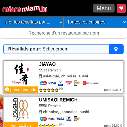
Menu
Résultats pour:
Scheuerberg
JIAYAO
5533 Remich
asiatique, chinoise, sushi
(4)
précommande
min: 35.00 €
UMISAQI REMICH
5550 Remich
chinoise, japonaise, sushi
(40)
Ven 11:15h
min: 25.00 €