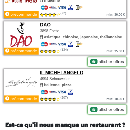
indienne
(72)
précommande
min: 30.00 €
DAO
3898 Foetz
asiatique, chinoise, japonaise, thaïlandaise
(134)
précommande
min: 35.00 €
afficher offres
IL MICHELANGELO
4994 Schouweiler
italienne, pizza
(207)
précommande
min: 10.00 €
afficher offres
Est-ce qu'il nous manque un restaurant ?