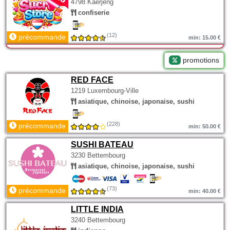
4798 Käerjeng
confiserie
(12)
précommande
min: 15.00 €
promotions
RED FACE
1219 Luxembourg-Ville
asiatique, chinoise, japonaise, sushi
(228)
précommande
min: 50.00 €
SUSHI BATEAU
3230 Bettembourg
asiatique, chinoise, japonaise, sushi
(73)
précommande
min: 40.00 €
LITTLE INDIA
3240 Bettembourg