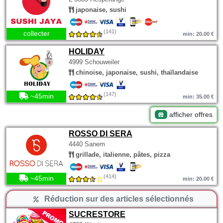
japonaise, sushi
(141)
collecter
min: 20.00 €
HOLIDAY
4999 Schouweiler
chinoise, japonaise, sushi, thaïlandaise
(147)
~45min
min: 35.00 €
afficher offres
ROSSO DI SERA
4440 Sanem
grillade, italienne, pâtes, pizza
(414)
~45min
min: 20.00 €
Réduction sur des articles sélectionnés
SUCRESTORE