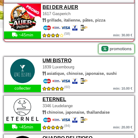
BEI DER AUER
1617 Gasperich
grillade, italienne, pâtes, pizza
(58)
~45min
min: 30.00 €
promotions
UMI BISTRO
1839 Luxembourg
asiatique, chinoise, japonaise, sushi
(60)
collecter
min: 10.00 €
ETERNEL
3346 Leudelange
chinoise, japonaise, thaïlandaise
(84)
~45min
min: 20.00 €