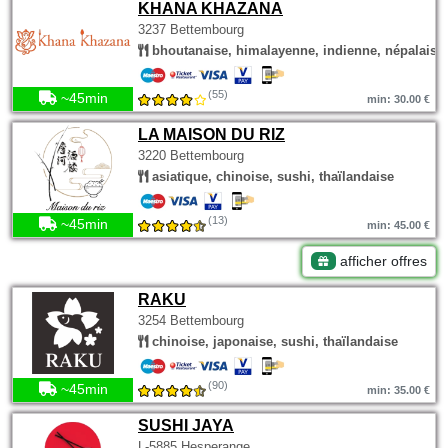
KHANA KHAZANA
3237 Bettembourg
bhoutanaise, himalayenne, indienne, népalaise
(55)
~45min
min: 30.00 €
LA MAISON DU RIZ
3220 Bettembourg
asiatique, chinoise, sushi, thaïlandaise
(13)
~45min
min: 45.00 €
afficher offres
RAKU
3254 Bettembourg
chinoise, japonaise, sushi, thaïlandaise
(90)
~45min
min: 35.00 €
SUSHI JAYA
L-5885 Hesperange