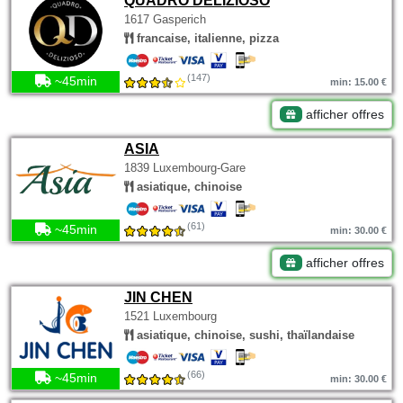
QUADRO DELIZIOSO
1617 Gasperich
francaise, italienne, pizza
(147)
~45min
min: 15.00 €
afficher offres
ASIA
1839 Luxembourg-Gare
asiatique, chinoise
(61)
~45min
min: 30.00 €
afficher offres
JIN CHEN
1521 Luxembourg
asiatique, chinoise, sushi, thaïlandaise
(66)
~45min
min: 30.00 €