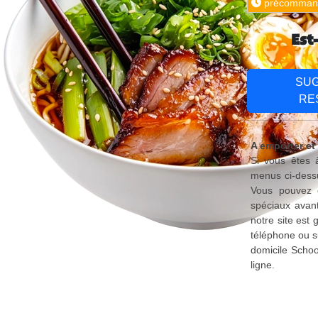
précomman
Est
SU
RE
A emporter et
Si vous êtes 
menus ci-dessu
Vous pouvez é
spéciaux avant
notre site est
téléphone ou s
domicile Schoo
ligne.