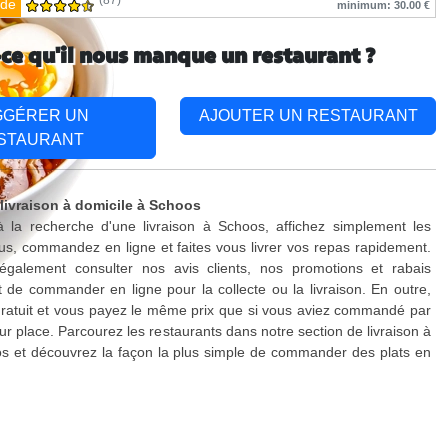
(87)
de
minimum: 30.00 €
-ce qu'il nous manque un restaurant ?
GGÉRER UN
AJOUTER UN RESTAURANT
STAURANT
 livraison à domicile à Schoos
à la recherche d'une livraison à Schoos, affichez simplement les
s, commandez en ligne et faites vous livrer vos repas rapidement.
galement consulter nos avis clients, nos promotions et rabais
 de commander en ligne pour la collecte ou la livraison. En outre,
 gratuit et vous payez le même prix que si vous aviez commandé par
ur place. Parcourez les restaurants dans notre section de livraison à
s et découvrez la façon la plus simple de commander des plats en