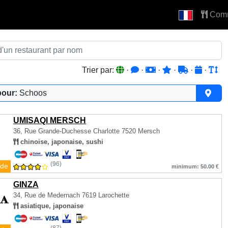
Com
Trier par:
·
·
·
·
·
·
pour:
Schoos
UMISAQI MERSCH
36, Rue Grande-Duchesse Charlotte
7520 Mersch
chinoise, japonaise, sushi
(96)
de
minimum: 50.00 €
GINZA
34, Rue de Medernach
7619 Larochette
asiatique, japonaise