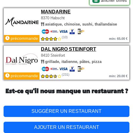
afficher offres
MANDARINE
8370 Habscht
asiatique, chinoise, sushi, thaïlandaise
(10)
précommande
min: 65.00 €
DAL NIGRO STEINFORT
8410 Steinfort
grillade, italienne, pâtes, pizza
(231)
précommande
min: 20.00 €
Est-ce qu'il nous manque un restaurant ?
SUGGÉRER UN RESTAURANT
AJOUTER UN RESTAURANT