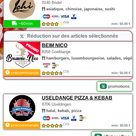
8140 Bridel
asiatique, chinoise, japonaise, sushi
(59)
~60min
min: 50.00 €
Réduction sur des articles sélectionnés
BEIM NICO
8358 Goeblange
hamburgers, luxembourgeoise, salades, végéta
(19)
précommande
min: 50.00 €
promotions
USELDANGE PIZZA & KEBAB
8706 Useldingen
halal, kebab, pizza
(10)
précommande
min: 30.00 €