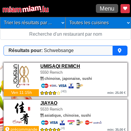
Menu
Résultats pour:
Schwebsange
UMISAQI REMICH
5550 Remich
chinoise, japonaise, sushi
(40)
Ven 11:15h
min: 25.00 €
JIAYAO
5533 Remich
asiatique, chinoise, sushi
(4)
précommande
min: 35.00 €