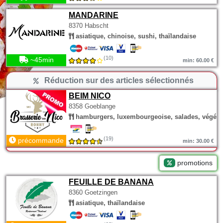
MANDARINE
8370 Habscht
asiatique, chinoise, sushi, thaïlandaise
(10)
~45min
min: 60.00 €
Réduction sur des articles sélectionnés
BEIM NICO
8358 Goeblange
hamburgers, luxembourgeoise, salades, végéta
(19)
précommande
min: 30.00 €
promotions
FEUILLE DE BANANA
8360 Goetzingen
asiatique, thaïlandaise