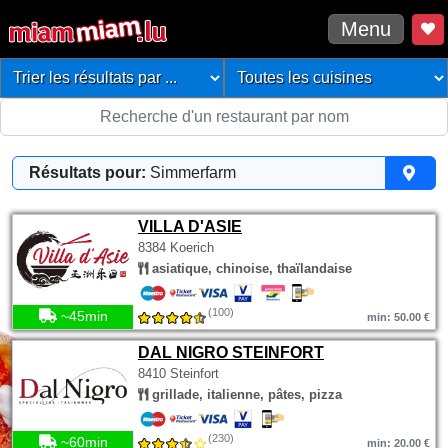
Menu
Résultats pour:
Simmerfarm
VILLA D'ASIE
8384 Koerich
asiatique, chinoise, thaïlandaise
(100)
~45min
min: 50.00 €
DAL NIGRO STEINFORT
8410 Steinfort
grillade, italienne, pâtes, pizza
(230)
~60min
min: 20.00 €