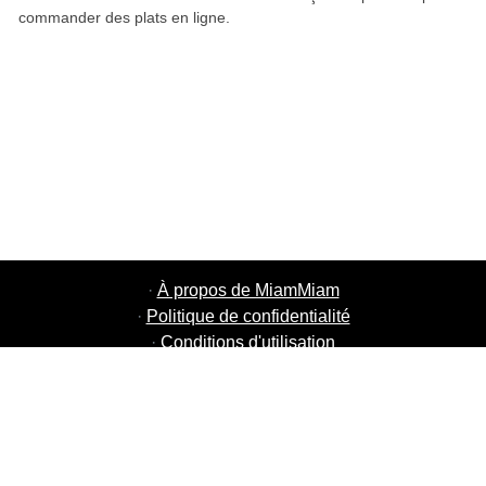
commander des plats en ligne.
·
À propos de MiamMiam
·
Politique de confidentialité
·
Conditions d'utilisation
·
MiamMiam Jobs
·
Ajouter votre restaurant
·
Parrainage d'amis
·
Liste de toutes les villes
·
Chat aide