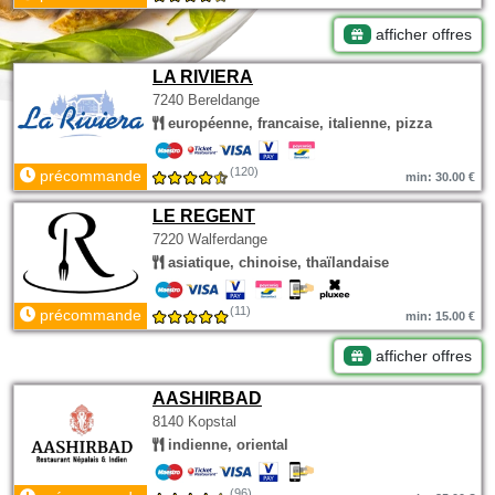
afficher offres
LA RIVIERA
7240 Bereldange
européenne, francaise, italienne, pizza
(120)
précommande
min: 30.00 €
LE REGENT
7220 Walferdange
asiatique, chinoise, thaïlandaise
(11)
précommande
min: 15.00 €
afficher offres
AASHIRBAD
8140 Kopstal
indienne, oriental
(96)