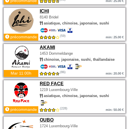
précommande
min: 25.00 €
ICHI
8140 Bridel
asiatique, chinoise, japonaise, sushi
(59)
précommande
min: 25.00 €
AKAMI
1453 Dommeldange
chinoise, japonaise, sushi, thaïlandaise
(86)
Mar 11:00h
min: 20.00 €
RED FACE
1219 Luxembourg-Ville
asiatique, chinoise, japonaise, sushi
(228)
précommande
min: 50.00 €
OUBO
1724 Luxembourg-Ville