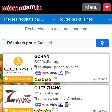
Menu
Résultats pour:
Steinsel
GOHAN
7220 Walferdange
asiatique, japonaise, sushi
(38)
précommande
min: 25.00 €
CHEZ ZHANG
7217 Bereldange
chinoise, sushi, thaïlandaise
(118)
précommande
min: 15.00 €