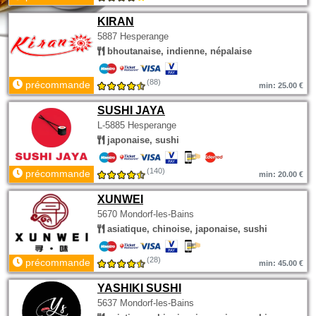
KIRAN
5887 Hesperange
bhoutanaise, indienne, népalaise
(88)
précommande
min: 25.00 €
SUSHI JAYA
L-5885 Hesperange
japonaise, sushi
(140)
précommande
min: 20.00 €
XUNWEI
5670 Mondorf-les-Bains
asiatique, chinoise, japonaise, sushi
(28)
précommande
min: 45.00 €
YASHIKI SUSHI
5637 Mondorf-les-Bains