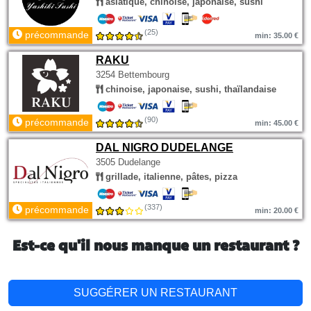
asiatique, chinoise, japonaise, sushi
(25)
précommande
min: 35.00 €
RAKU
3254 Bettembourg
chinoise, japonaise, sushi, thaïlandaise
(90)
précommande
min: 45.00 €
DAL NIGRO DUDELANGE
3505 Dudelange
grillade, italienne, pâtes, pizza
(337)
précommande
min: 20.00 €
Est-ce qu'il nous manque un restaurant ?
SUGGÉRER UN RESTAURANT