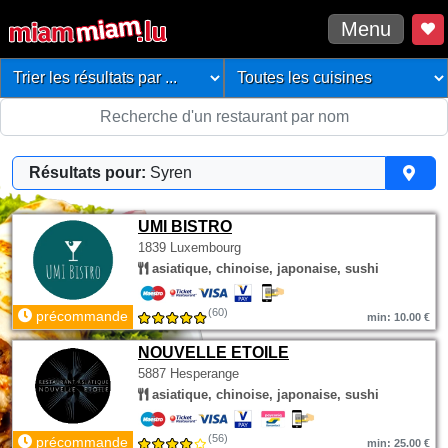
Menu
Résultats pour:
Syren
UMI BISTRO
1839 Luxembourg
asiatique, chinoise, japonaise, sushi
(60)
précommande
min: 10.00 €
NOUVELLE ETOILE
5887 Hesperange
asiatique, chinoise, japonaise, sushi
(56)
précommande
min: 25.00 €