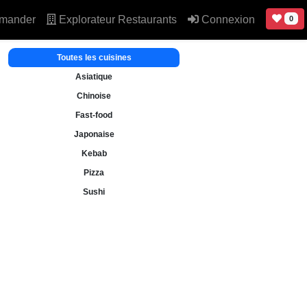
mander
Explorateur Restaurants
Connexion
0
Toutes les cuisines
Asiatique
Chinoise
Fast-food
Japonaise
Kebab
Pizza
Sushi