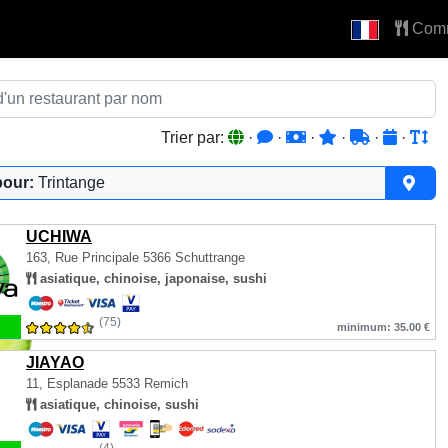
Com
Trier par:
·
·
·
·
·
·
pour:
Trintange
UCHIWA
163, Rue Principale
5366 Schuttrange
asiatique, chinoise, japonaise, sushi
(75)
minimum: 35.00 €
JIAYAO
11, Esplanade
5533 Remich
asiatique, chinoise, sushi