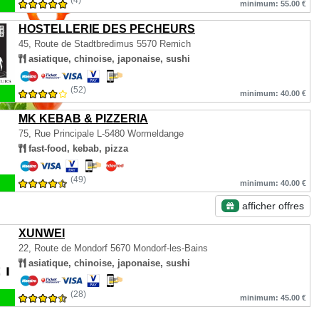
(4)
minimum: 55.00 €
HOSTELLERIE DES PECHEURS
45, Route de Stadtbredimus
5570 Remich
asiatique, chinoise, japonaise, sushi
(52)
minimum: 40.00 €
MK KEBAB & PIZZERIA
75, Rue Principale
L-5480 Wormeldange
fast-food, kebab, pizza
(49)
minimum: 40.00 €
afficher offres
XUNWEI
22, Route de Mondorf
5670 Mondorf-les-Bains
asiatique, chinoise, japonaise, sushi
(28)
minimum: 45.00 €