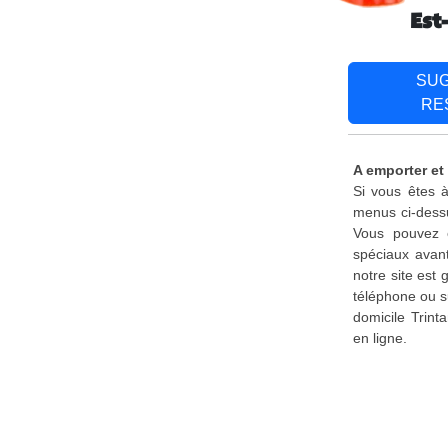
Est
SU
RE
A emporter et 
Si vous êtes à
menus ci-dessu
Vous pouvez é
spéciaux avant
notre site est
téléphone ou s
domicile Trint
en ligne.