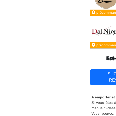
précomman
précomman
Est
SU
RE
A emporter et
Si vous êtes à
menus ci-dessu
Vous pouvez é