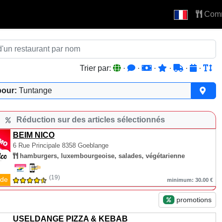
Com
Trier par:
·
·
·
·
·
·
pour:
Tuntange
Réduction sur des articles sélectionnés
BEIM NICO
6 Rue Principale
8358 Goeblange
hamburgers, luxembourgeoise, salades, végétarienne
(19)
de
minimum: 30.00 €
promotions
USELDANGE PIZZA & KEBAB