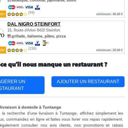
asiatique, chinoise, japonaise, sushi
(59)
de
minimum: 45.00 €
DAL NIGRO STEINFORT
15, Route d'Arlon
8410 Steinfort
grillade, italienne, pâtes, pizza
(230)
de
minimum: 20.00 €
-ce qu'il nous manque un restaurant ?
GGÉRER UN
AJOUTER UN RESTAURANT
STAURANT
 livraison à domicile à Tuntange
 la recherche d'une livraison à Tuntange, affichez simplement les
s, commandez en ligne et faites vous livrer vos repas rapidement.
galement consulter nos avis clients, nos promotions et rabais