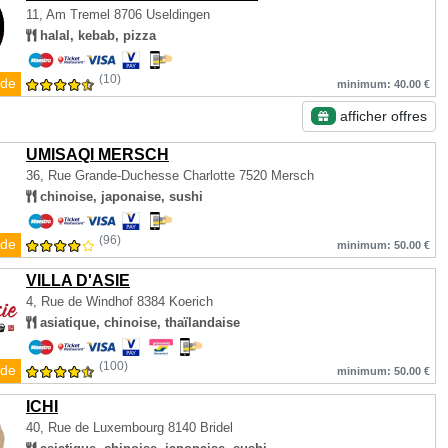
11, Am Tremel
8706 Useldingen
halal, kebab, pizza
(10)
de
minimum: 40.00 €
afficher offres
UMISAQI MERSCH
36, Rue Grande-Duchesse Charlotte
7520 Mersch
chinoise, japonaise, sushi
(96)
de
minimum: 50.00 €
VILLA D'ASIE
4, Rue de Windhof
8384 Koerich
asiatique, chinoise, thaïlandaise
(100)
de
minimum: 50.00 €
ICHI
40, Rue de Luxembourg
8140 Bridel