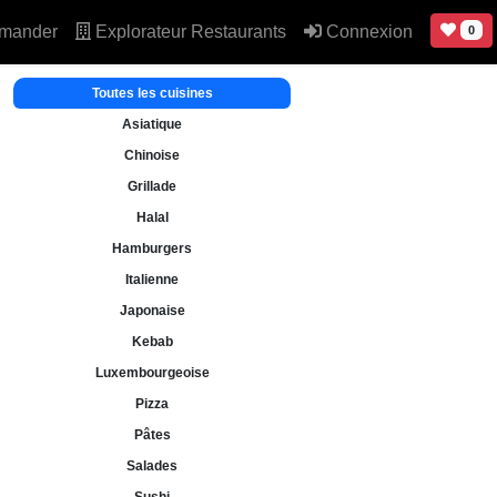
mander
Explorateur Restaurants
Connexion
0
Toutes les cuisines
Asiatique
Chinoise
Grillade
Halal
Hamburgers
Italienne
Japonaise
Kebab
Luxembourgeoise
Pizza
Pâtes
Salades