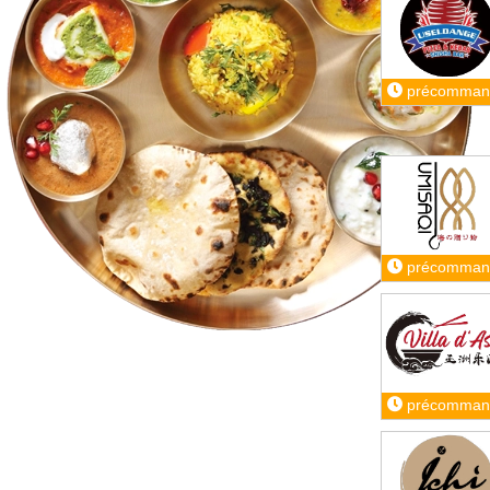
précomman
précomman
précomman