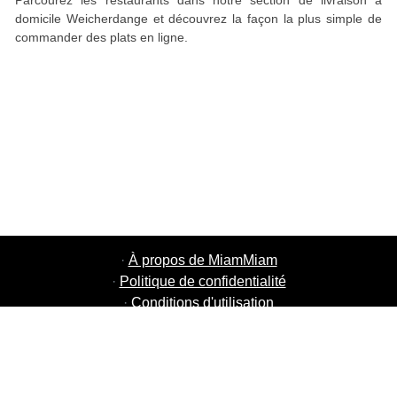
Parcourez les restaurants dans notre section de livraison à
domicile Weicherdange et découvrez la façon la plus simple de
commander des plats en ligne.
·
À propos de MiamMiam
·
Politique de confidentialité
·
Conditions d'utilisation
·
MiamMiam Jobs
·
Ajouter votre restaurant
·
Parrainage d'amis
·
Liste de toutes les villes