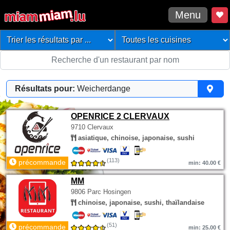
Menu
Résultats pour:
Weicherdange
OPENRICE 2 CLERVAUX
9710 Clervaux
asiatique, chinoise, japonaise, sushi
(113)
précommande
min: 40.00 €
MM
9806 Parc Hosingen
chinoise, japonaise, sushi, thaïlandaise
(51)
précommande
min: 25.00 €