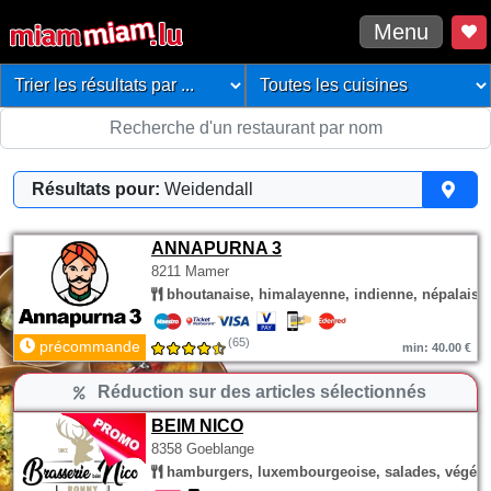
Menu
Résultats pour:
Weidendall
ANNAPURNA 3
8211 Mamer
bhoutanaise, himalayenne, indienne, népalaise
(65)
précommande
min: 40.00 €
Réduction sur des articles sélectionnés
BEIM NICO
8358 Goeblange
hamburgers, luxembourgeoise, salades, végéta