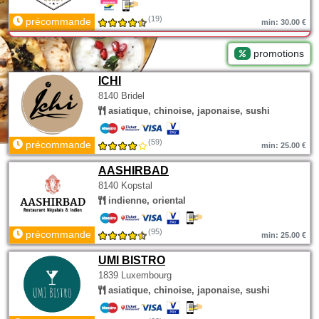
(19)
précommande
min: 30.00 €
promotions
ICHI
8140 Bridel
asiatique, chinoise, japonaise, sushi
(59)
précommande
min: 25.00 €
AASHIRBAD
8140 Kopstal
indienne, oriental
(95)
précommande
min: 25.00 €
UMI BISTRO
1839 Luxembourg
asiatique, chinoise, japonaise, sushi