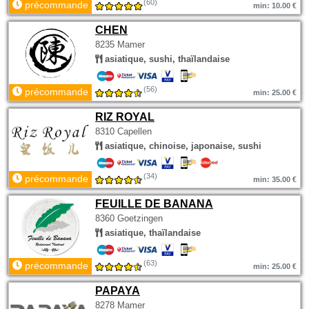
(60)
précommande
min: 10.00 €
CHEN
8235 Mamer
asiatique, sushi, thaïlandaise
(56)
précommande
min: 25.00 €
RIZ ROYAL
8310 Capellen
asiatique, chinoise, japonaise, sushi
(34)
précommande
min: 35.00 €
FEUILLE DE BANANA
8360 Goetzingen
asiatique, thaïlandaise
(63)
précommande
min: 25.00 €
PAPAYA
8278 Mamer