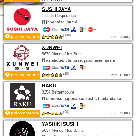
SUSHI JAYA
L-5885 Hesperange
japonaise, sushi
(140)
précommande
min: 20.00 €
XUNWEI
5670 Mondorf-les-Bains
asiatique, chinoise, japonaise, sushi
(28)
précommande
min: 45.00 €
RAKU
3254 Bettembourg
chinoise, japonaise, sushi, thaïlandaise
(90)
précommande
min: 45.00 €
YASHIKI SUSHI
5637 Mondorf-les-Bains