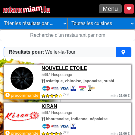
Menu
Résultats pour:
Weiler-la-Tour
NOUVELLE ETOILE
5887 Hesperange
asiatique, chinoise, japonaise, sushi
(56)
précommande
min: 25.00 €
KIRAN
5887 Hesperange
bhoutanaise, indienne, népalaise
(88)
précommande
min: 25.00 €