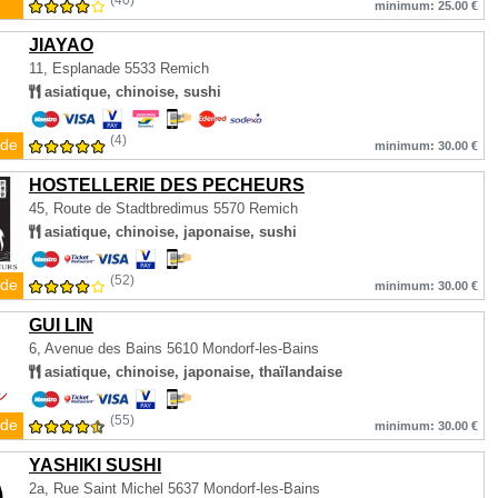
(40)
minimum: 25.00 €
JIAYAO
11, Esplanade
5533 Remich
asiatique, chinoise, sushi
(4)
de
minimum: 30.00 €
HOSTELLERIE DES PECHEURS
45, Route de Stadtbredimus
5570 Remich
asiatique, chinoise, japonaise, sushi
(52)
de
minimum: 30.00 €
GUI LIN
6, Avenue des Bains
5610 Mondorf-les-Bains
asiatique, chinoise, japonaise, thaïlandaise
(55)
de
minimum: 30.00 €
YASHIKI SUSHI
2a, Rue Saint Michel
5637 Mondorf-les-Bains