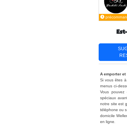
précomman
Est
SU
RE
A emporter et 
Si vous êtes à
menus ci-dessu
Vous pouvez é
spéciaux avant
notre site est
téléphone ou s
domicile Welle
en ligne.