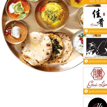
Ven 11:15h
précomman
précomman
précomman