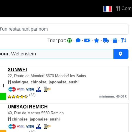
Com
Trier par:
·
·
·
·
·
·
pour:
Wellenstein
XUNWEI
22, Route de Mondorf
5670 Mondorf-les-Bains
asiatique, chinoise, japonaise, sushi
(28)
minimum: 45.00 €
UMISAQI REMICH
49, Rue de Macher
5550 Remich
chinoise, japonaise, sushi