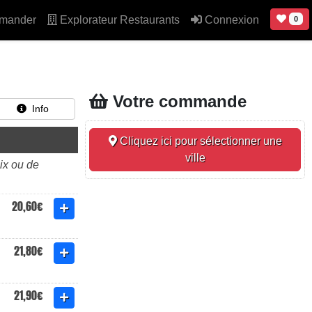
mander
Explorateur Restaurants
Connexion
0
Votre commande
Info
Cliquez ici pour sélectionner une
ville
ix ou de
20,60€
21,80€
21,90€