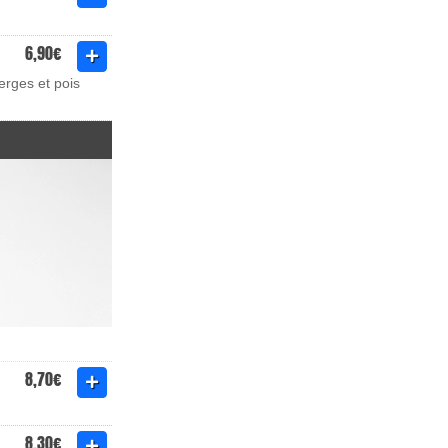
6,90€
erges et pois
8,70€
8,30€