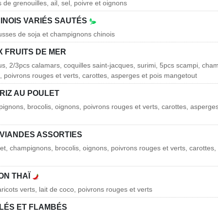
 de grenouilles, ail, sel, poivre et oignons
INOIS VARIÉS SAUTÉS
usses de soja et champignons chinois
 FRUITS DE MER
s, 2/3pcs calamars, coquilles saint-jacques, surimi, 5pcs scampi, cha
s, poivrons rouges et verts, carottes, asperges et pois mangetout
RIZ AU POULET
pignons, brocolis, oignons, poivrons rouges et verts, carottes, asperges
 VIANDES ASSORTIES
et, champignons, brocolis, oignons, poivrons rouges et verts, carottes,
ON THAÏ
aricots verts, lait de coco, poivrons rouges et verts
LLÉS ET FLAMBÉS