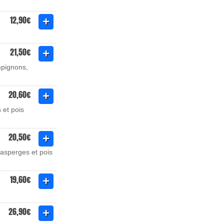
12,90€
21,50€
mpignons,
20,60€
 et pois
20,50€
 asperges et pois
19,60€
26,90€