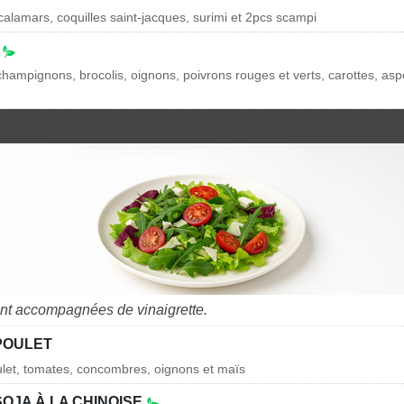
calamars, coquilles saint-jacques, surimi et 2pcs scampi
O
champignons, brocolis, oignons, poivrons rouges et verts, carottes, asp
nt accompagnées de vinaigrette.
POULET
ulet, tomates, concombres, oignons et maïs
OJA À LA CHINOISE