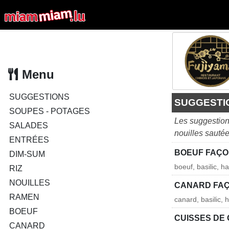
Menu
SUGGESTIONS
SUGGESTI
SOUPES - POTAGES
Les suggestion
SALADES
nouilles sauté
ENTRÉES
BOEUF FAÇO
DIM-SUM
boeuf, basilic, h
RIZ
NOUILLES
CANARD FAÇ
RAMEN
canard, basilic, 
BOEUF
CUISSES DE 
CANARD