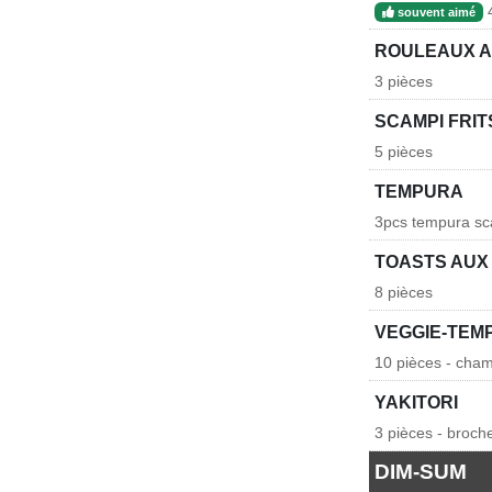
4
souvent aimé
ROULEAUX A
3 pièces
SCAMPI FRIT
5 pièces
TEMPURA
3pcs tempura sca
TOASTS AUX
8 pièces
VEGGIE-TE
10 pièces - champ
YAKITORI
3 pièces - broch
DIM-SUM