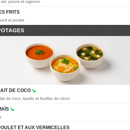
sel, poivre et oignons
ES FRITS
ard et poulet
 POTAGES
LAIT DE COCO
it de coco, basilic et feuilles de citron
MAÏS
e
POULET ET AUX VERMICELLES