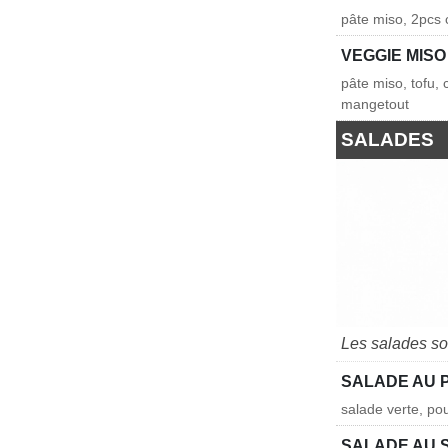
pâte miso, 2pcs 
VEGGIE MIS
pâte miso, tofu, 
mangetout
SALADES
Les salades so
SALADE AU 
salade verte, po
SALADE AU S