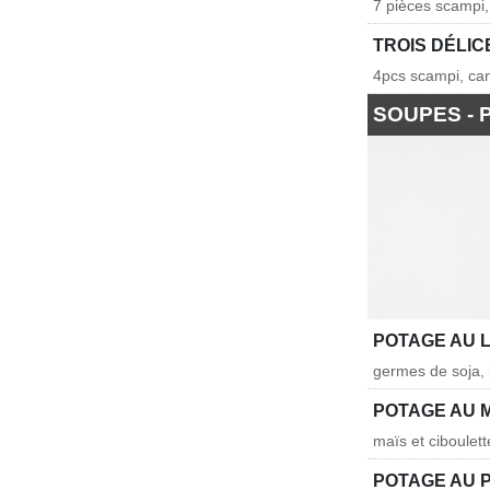
7 pièces scampi, 
TROIS DÉLIC
4pcs scampi, can
SOUPES -
POTAGE AU 
germes de soja, la
POTAGE AU 
maïs et ciboulett
POTAGE AU 