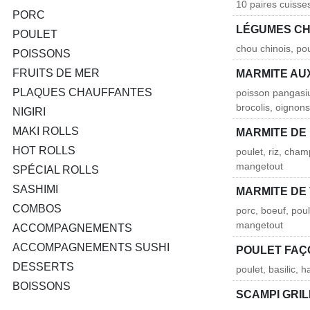
10 paires cuisses
PORC
LÉGUMES CH
POULET
chou chinois, po
POISSONS
FRUITS DE MER
MARMITE AUX
PLAQUES CHAUFFANTES
poisson pangasiu
brocolis, oignon
NIGIRI
MAKI ROLLS
MARMITE DE 
HOT ROLLS
poulet, riz, cham
mangetout
SPÉCIAL ROLLS
SASHIMI
MARMITE DE
COMBOS
porc, boeuf, poul
mangetout
ACCOMPAGNEMENTS
ACCOMPAGNEMENTS SUSHI
POULET FAÇ
DESSERTS
poulet, basilic, h
BOISSONS
SCAMPI GRI