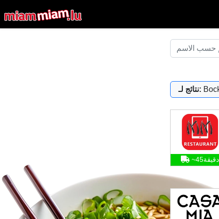
Bock
نتائج لـ:
~45دقيقة