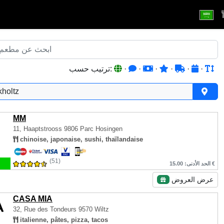
·
·
·
·
·
·
ترتيب حسب:
holtz
MM
11, Haaptstrooss
9806 Parc Hosingen
chinoise, japonaise, sushi, thaïlandaise
(51)
الحد الأدنى: 15.00 €
عرض العروض
CASA MIA
32, Rue des Tondeurs
9570 Wiltz
italienne, pâtes, pizza, tacos