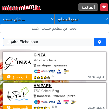
القائمة
Eichelbour
نتائج لـ:
GINZA
7619 Larochette
asiatique, japonaise
(87)
طلب مسبق
دقيقة: 30.00 €
AM PARK
7730 Colmar-Berg
francaise, italienne, pizza
(138)
طلب مسبق
دقيقة: 25.00 €