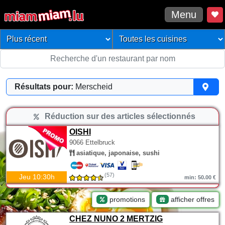
Menu
Résultats pour:
Merscheid
Réduction sur des articles sélectionnés
OISHI
9066 Ettelbruck
asiatique, japonaise, sushi
(57)
Jeu 10:30h
min: 50.00 €
promotions
afficher offres
CHEZ NUNO 2 MERTZIG