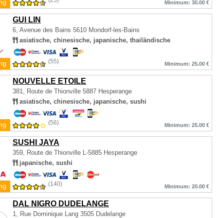
(25)
ng
Minimum: 30.00 €
GUI LIN
6, Avenue des Bains
5610 Mondorf-les-Bains
asiatische, chinesische, japanische, thailändische
(55)
ng
Minimum: 25.00 €
NOUVELLE ETOILE
381, Route de Thionville
5887 Hesperange
asiatische, chinesische, japanische, sushi
(56)
ng
Minimum: 25.00 €
SUSHI JAYA
359, Route de Thionville
L-5885 Hesperange
japanische, sushi
(140)
ng
Minimum: 20.00 €
DAL NIGRO DUDELANGE
1, Rue Dominique Lang
3505 Dudelange