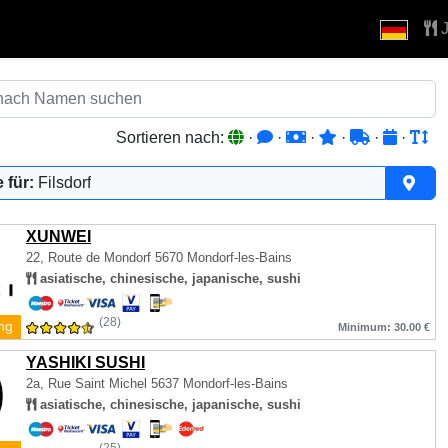
J
Sortieren nach:
·
·
·
·
·
·
 für:
Filsdorf
XUNWEI
22, Route de Mondorf
5670 Mondorf-les-Bains
asiatische, chinesische, japanische, sushi
(28)
ng
Minimum: 30.00 €
YASHIKI SUSHI
2a, Rue Saint Michel
5637 Mondorf-les-Bains
asiatische, chinesische, japanische, sushi