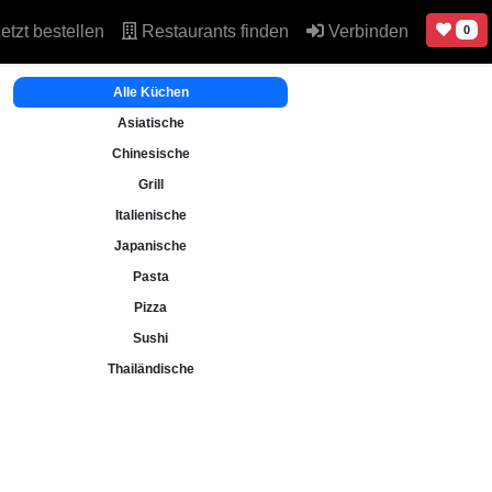
etzt bestellen
Restaurants finden
Verbinden
0
Alle Küchen
Asiatische
Chinesische
Grill
Italienische
Japanische
Pasta
Pizza
Sushi
Thailändische