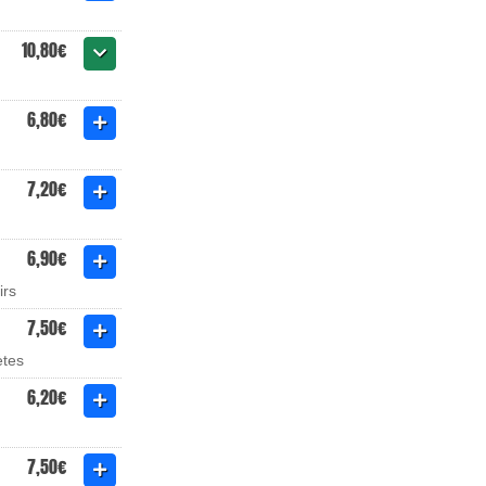
10,80€
6,80€
7,20€
6,90€
irs
7,50€
ètes
6,20€
7,50€