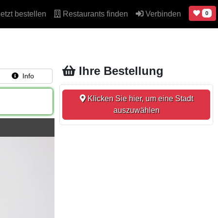
etzt bestellen
Restaurants finden
Verbinden
0
Ihre Bestellung
Info
Klicken Sie hier, um eine Stadt
auszuwählen