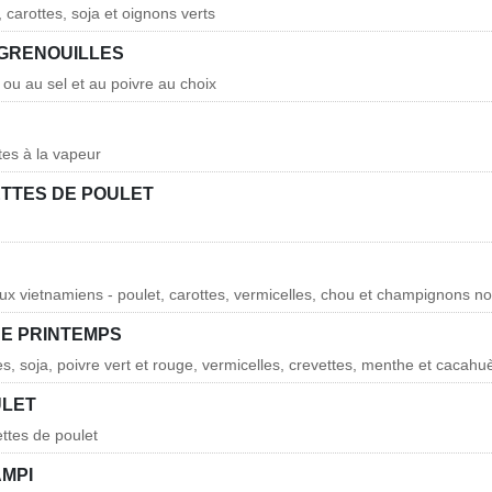
, carottes, soja et oignons verts
 GRENOUILLES
il ou au sel et au poivre au choix
tes à la vapeur
ETTES DE POULET
aux vietnamiens - poulet, carottes, vermicelles, chou et champignons no
E PRINTEMPS
es, soja, poivre vert et rouge, vermicelles, crevettes, menthe et cacahu
ULET
ettes de poulet
AMPI