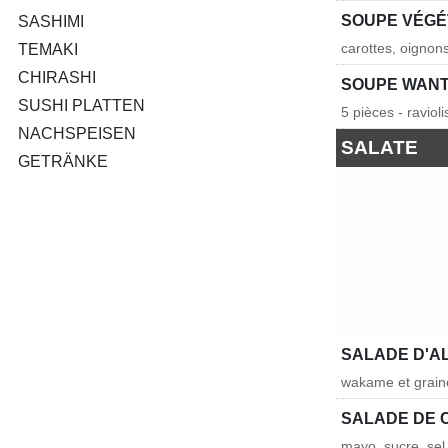
SOUPE VÉG
SASHIMI
carottes, oignon
TEMAKI
CHIRASHI
SOUPE WAN
SUSHI PLATTEN
5 pièces - raviol
NACHSPEISEN
SALATE
GETRÄNKE
SALADE D'A
wakame et grai
SALADE DE 
mayo, sucre, sel 