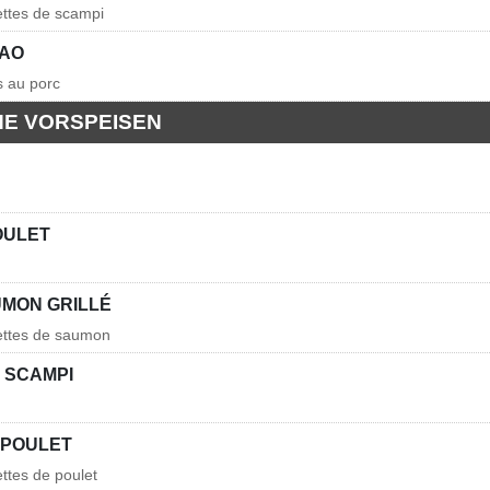
ettes de scampi
BAO
is au porc
HE VORSPEISEN
OULET
UMON GRILLÉ
hettes de saumon
 SCAMPI
 POULET
ettes de poulet