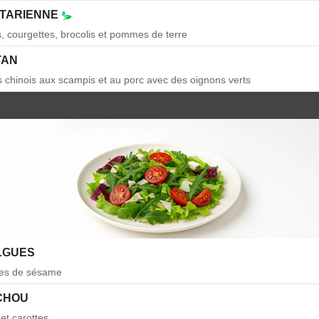
ÉTARIENNE
s, courgettes, brocolis et pommes de terre
TAN
is chinois aux scampis et au porc avec des oignons verts
LGUES
nes de sésame
CHOU
et carottes