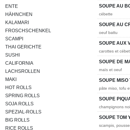
SOUPE AU B
ENTE
cébette
HÄHNCHEN
KALAMARI
SOUPE AU C
FROSCHSCHENKEL
oeuf battu
SCAMPI
SOUPE AUX 
THAI GERICHTE
carottes et cébet
SUSHI
SOUPE DE M
CALIFORNIA
maïs et oeuf
LACHSROLLEN
MAKI
SOUPE MISO
HOT ROLLS
pâte miso, tofu e
SPRING ROLLS
SOUPE PIQU
SOJA ROLLS
champignons noir
SPEZIAL-ROLLS
SOUPE TOM 
BIG ROLLS
scampis, pousse
RICE ROLLS