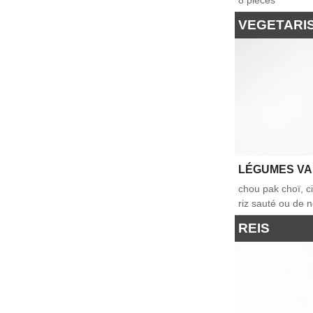
8 pièces
VEGETARI
LÉGUMES VA
chou pak choï, c
riz sauté ou de n
REIS