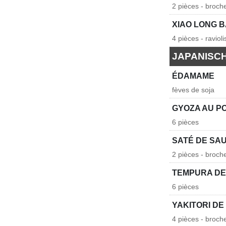
2 pièces - broch
XIAO LONG 
4 pièces - raviol
JAPANISC
ÉDAMAME
fèves de soja
GYOZA AU P
6 pièces
SATÉ DE SA
2 pièces - broc
TEMPURA DE
6 pièces
YAKITORI DE
4 pièces - broch