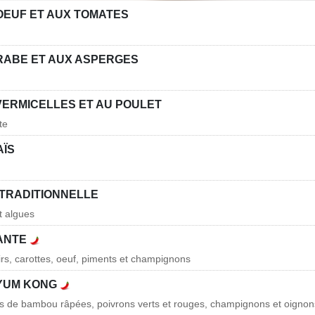
OEUF ET AUX TOMATES
RABE ET AUX ASPERGES
VERMICELLES ET AU POULET
te
AÏS
 TRADITIONNELLE
t algues
ANTE
s, carottes, oeuf, piments et champignons
YUM KONG
s de bambou râpées, poivrons verts et rouges, champignons et oignon