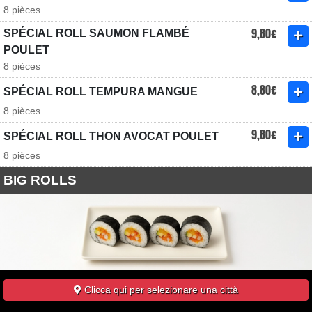
8 pièces
9,80€
SPÉCIAL ROLL SAUMON FLAMBÉ
POULET
8 pièces
8,80€
SPÉCIAL ROLL TEMPURA MANGUE
8 pièces
9,80€
SPÉCIAL ROLL THON AVOCAT POULET
8 pièces
BIG ROLLS
7,80€
BIG ROLL CALIFORNIA MASAGO
Clicca qui per selezionare una città
5 pièces - saumon, thon, avocat, concombre, mangue, cheese