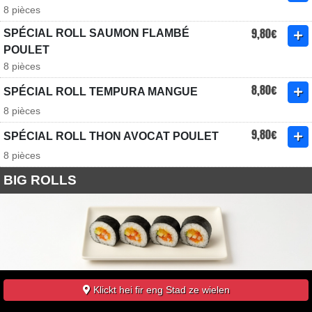
8 pièces
9,80€
SPÉCIAL ROLL SAUMON FLAMBÉ
POULET
8 pièces
8,80€
SPÉCIAL ROLL TEMPURA MANGUE
8 pièces
9,80€
SPÉCIAL ROLL THON AVOCAT POULET
8 pièces
BIG ROLLS
7,80€
BIG ROLL CALIFORNIA MASAGO
Klickt hei fir eng Stad ze wielen
5 pièces - saumon, thon, avocat, concombre, mangue, cheese