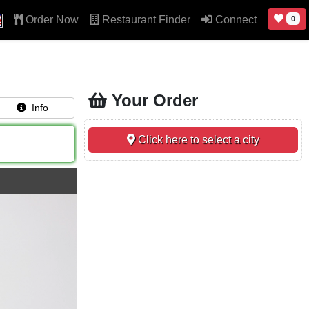
Order Now
Restaurant Finder
Connect
0
Your Order
Info
Click here to select a city