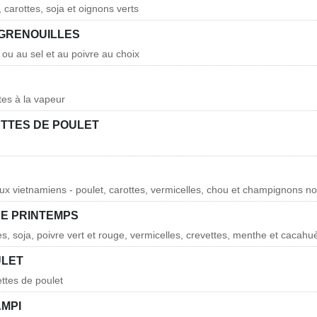
, carottes, soja et oignons verts
 GRENOUILLES
il ou au sel et au poivre au choix
tes à la vapeur
ETTES DE POULET
aux vietnamiens - poulet, carottes, vermicelles, chou et champignons no
E PRINTEMPS
es, soja, poivre vert et rouge, vermicelles, crevettes, menthe et cacahu
ULET
ettes de poulet
AMPI