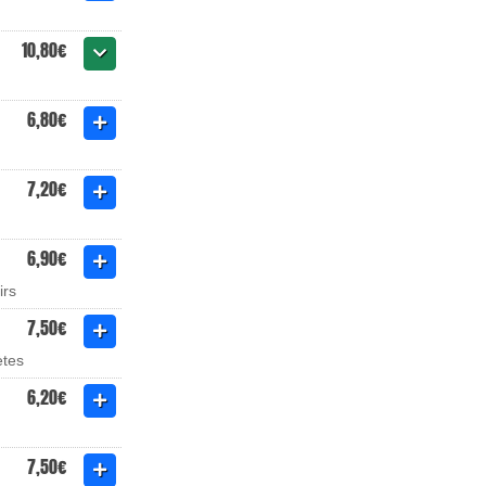
10,80€
6,80€
7,20€
6,90€
irs
7,50€
ètes
6,20€
7,50€