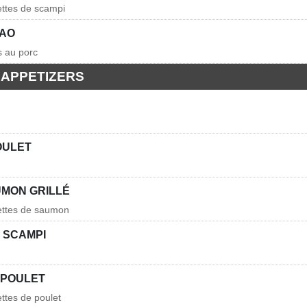
ettes de scampi
BAO
is au porc
 APPETIZERS
OULET
UMON GRILLÉ
hettes de saumon
 SCAMPI
 POULET
ettes de poulet