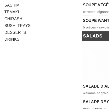
SOUPE VÉG
SASHIMI
carottes, oignon
TEMAKI
CHIRASHI
SOUPE WAN
SUSHI TRAYS
5 pièces - raviol
DESSERTS
SALADS
DRINKS
SALADE D'A
wakame et grai
SALADE DE 
mayo, sucre, sel 