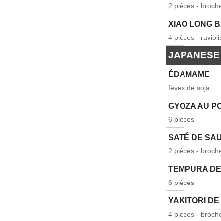
2 pièces - broch
XIAO LONG 
4 pièces - raviol
JAPANESE
ÉDAMAME
fèves de soja
GYOZA AU P
6 pièces
SATÉ DE SA
2 pièces - broc
TEMPURA DE
6 pièces
YAKITORI DE
4 pièces - broch