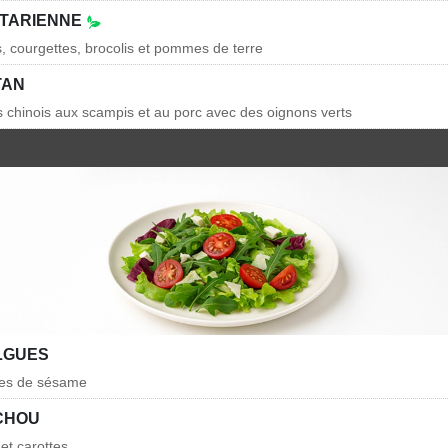
ÉTARIENNE
s, courgettes, brocolis et pommes de terre
TAN
is chinois aux scampis et au porc avec des oignons verts
LGUES
nes de sésame
CHOU
et carottes