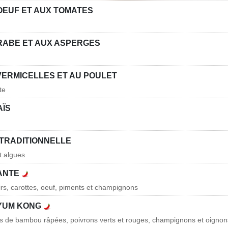
OEUF ET AUX TOMATES
RABE ET AUX ASPERGES
VERMICELLES ET AU POULET
te
AÏS
 TRADITIONNELLE
t algues
ANTE
s, carottes, oeuf, piments et champignons
YUM KONG
s de bambou râpées, poivrons verts et rouges, champignons et oignon