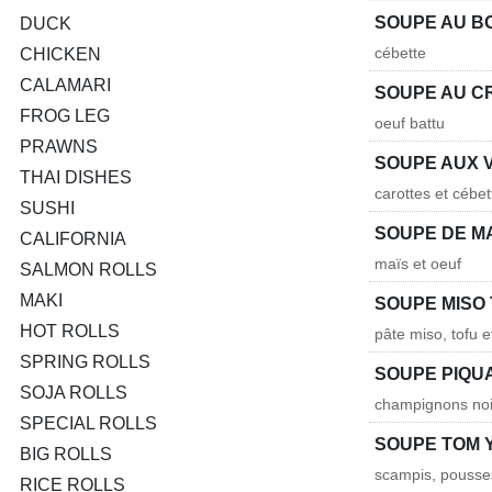
SOUPE AU B
DUCK
cébette
CHICKEN
CALAMARI
SOUPE AU C
FROG LEG
oeuf battu
PRAWNS
SOUPE AUX 
THAI DISHES
carottes et cébet
SUSHI
SOUPE DE M
CALIFORNIA
maïs et oeuf
SALMON ROLLS
MAKI
SOUPE MISO
HOT ROLLS
pâte miso, tofu e
SPRING ROLLS
SOUPE PIQU
SOJA ROLLS
champignons noir
SPECIAL ROLLS
SOUPE TOM 
BIG ROLLS
scampis, pousse
RICE ROLLS