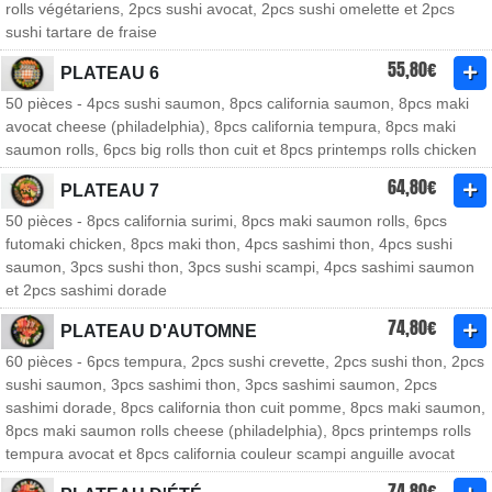
rolls végétariens, 2pcs sushi avocat, 2pcs sushi omelette et 2pcs
sushi tartare de fraise
55,80€
PLATEAU 6
50 pièces - 4pcs sushi saumon, 8pcs california saumon, 8pcs maki
avocat cheese (philadelphia), 8pcs california tempura, 8pcs maki
saumon rolls, 6pcs big rolls thon cuit et 8pcs printemps rolls chicken
64,80€
PLATEAU 7
50 pièces - 8pcs california surimi, 8pcs maki saumon rolls, 6pcs
futomaki chicken, 8pcs maki thon, 4pcs sashimi thon, 4pcs sushi
saumon, 3pcs sushi thon, 3pcs sushi scampi, 4pcs sashimi saumon
et 2pcs sashimi dorade
74,80€
PLATEAU D'AUTOMNE
60 pièces - 6pcs tempura, 2pcs sushi crevette, 2pcs sushi thon, 2pcs
sushi saumon, 3pcs sashimi thon, 3pcs sashimi saumon, 2pcs
sashimi dorade, 8pcs california thon cuit pomme, 8pcs maki saumon,
8pcs maki saumon rolls cheese (philadelphia), 8pcs printemps rolls
tempura avocat et 8pcs california couleur scampi anguille avocat
74,80€