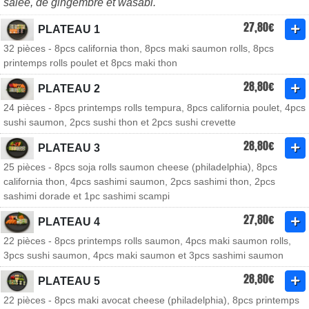
salée, de gingembre et wasabi.
27,80€
PLATEAU 1
32 pièces - 8pcs california thon, 8pcs maki saumon rolls, 8pcs
printemps rolls poulet et 8pcs maki thon
28,80€
PLATEAU 2
24 pièces - 8pcs printemps rolls tempura, 8pcs california poulet, 4pcs
sushi saumon, 2pcs sushi thon et 2pcs sushi crevette
28,80€
PLATEAU 3
25 pièces - 8pcs soja rolls saumon cheese (philadelphia), 8pcs
california thon, 4pcs sashimi saumon, 2pcs sashimi thon, 2pcs
sashimi dorade et 1pc sashimi scampi
27,80€
PLATEAU 4
22 pièces - 8pcs printemps rolls saumon, 4pcs maki saumon rolls,
3pcs sushi saumon, 4pcs maki saumon et 3pcs sashimi saumon
28,80€
PLATEAU 5
22 pièces - 8pcs maki avocat cheese (philadelphia), 8pcs printemps