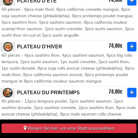
PLATEAU D'ÉTÉ
60 pièces - 8pcs maki thon, 8pcs california crevette mangue, 8pcs
soja saumon cheese (philadelphia), 8pcs printemps poulet mangue,
5pcs sashimi thon, 5pcs sashimi saumon, 8pcs california couleur
scampi thon saumon, 2pcs sushi crevette, 3pcs sushi saumon, 3pcs
sushi thon mi-cuit et 2pcs sushi anguille
74,80€
PLATEAU D'HIVER
60 pièces - 4pcs sashimi thon, 4pcs sashimi saumon, 6pcs big rolls
tempura, 2pcs sushi saumon, 1pc sushi crevette, 2pcs sushi thon,
1pc sushi dorade, 8pcs soja rolls avocat cheese (philadelphia), 8pcs
maki thon, 8pcs california saumon avocat, 8pcs printemps poulet
mangue et 8pcs california couleur saumon mangue
74,80€
PLATEAU DU PRINTEMPS
60 pièces - 12pcs tempura poulet, 2pcs sashimi saumon, 2pcs
sashimi dorade, 2pcs sashimi crevette, 2pcs sashimi thon, 8pcs maki
avocat cheese (philadelphia), 8pcs maki saumon rolls cheese
(philadelphia), 4pcs sushi saumon, 4pcs sushi thon mi cuit, 8pcs
primtemps rolls tepura avocat et 8pcs yaki poulet thon mangue
Klicken Sie hier, um eine Stadt auszuwählen
88,80€