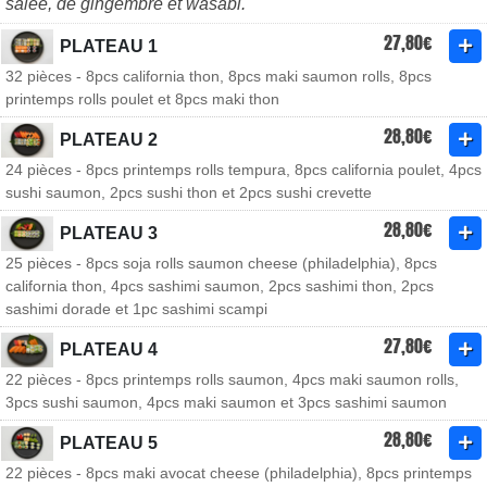
salée, de gingembre et wasabi.
27,80€
PLATEAU 1
32 pièces - 8pcs california thon, 8pcs maki saumon rolls, 8pcs
printemps rolls poulet et 8pcs maki thon
28,80€
PLATEAU 2
24 pièces - 8pcs printemps rolls tempura, 8pcs california poulet, 4pcs
sushi saumon, 2pcs sushi thon et 2pcs sushi crevette
28,80€
PLATEAU 3
25 pièces - 8pcs soja rolls saumon cheese (philadelphia), 8pcs
california thon, 4pcs sashimi saumon, 2pcs sashimi thon, 2pcs
sashimi dorade et 1pc sashimi scampi
27,80€
PLATEAU 4
22 pièces - 8pcs printemps rolls saumon, 4pcs maki saumon rolls,
3pcs sushi saumon, 4pcs maki saumon et 3pcs sashimi saumon
28,80€
PLATEAU 5
22 pièces - 8pcs maki avocat cheese (philadelphia), 8pcs printemps