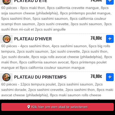
PLATEAU D'ÉTÉ
60 pièces - 8pcs maki thon, 8pcs california crevette mangue, 8pcs
soja saumon cheese (philadelphia), 8pcs printemps poulet mangue,
5pcs sashimi thon, 5pcs sashimi saumon, 8pcs california couleur
scampi thon saumon, 2pcs sushi crevette, 3pcs sushi saumon, 3pcs
sushi thon mi-cuit et 2pcs sushi anguille
74,80€
PLATEAU D'HIVER
60 pièces - 4pcs sashimi thon, 4pcs sashimi saumon, 6pcs big rolls
tempura, 2pcs sushi saumon, 1pc sushi crevette, 2pcs sushi thon,
1pc sushi dorade, 8pcs soja rolls avocat cheese (philadelphia), 8pcs
maki thon, 8pcs california saumon avocat, 8pcs printemps poulet
mangue et 8pcs california couleur saumon mangue
74,80€
PLATEAU DU PRINTEMPS
60 pièces - 12pcs tempura poulet, 2pcs sashimi saumon, 2pcs
sashimi dorade, 2pcs sashimi crevette, 2pcs sashimi thon, 8pcs maki
avocat cheese (philadelphia), 8pcs maki saumon rolls cheese
(philadelphia), 4pcs sushi saumon, 4pcs sushi thon mi cuit, 8pcs
primtemps rolls tepura avocat et 8pcs yaki poulet thon mangue
Klik hier om een stad te selecteren
88,80€