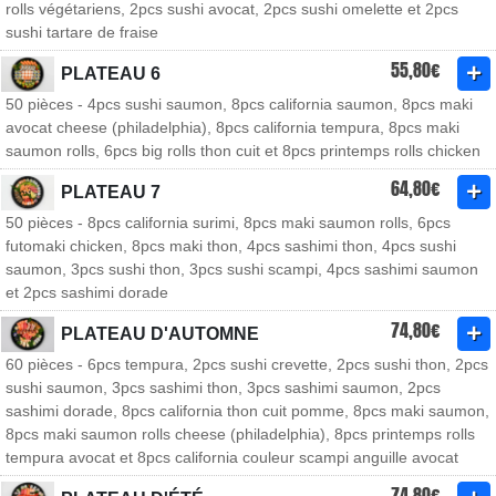
rolls végétariens, 2pcs sushi avocat, 2pcs sushi omelette et 2pcs
sushi tartare de fraise
55,80€
PLATEAU 6
50 pièces - 4pcs sushi saumon, 8pcs california saumon, 8pcs maki
avocat cheese (philadelphia), 8pcs california tempura, 8pcs maki
saumon rolls, 6pcs big rolls thon cuit et 8pcs printemps rolls chicken
64,80€
PLATEAU 7
50 pièces - 8pcs california surimi, 8pcs maki saumon rolls, 6pcs
futomaki chicken, 8pcs maki thon, 4pcs sashimi thon, 4pcs sushi
saumon, 3pcs sushi thon, 3pcs sushi scampi, 4pcs sashimi saumon
et 2pcs sashimi dorade
74,80€
PLATEAU D'AUTOMNE
60 pièces - 6pcs tempura, 2pcs sushi crevette, 2pcs sushi thon, 2pcs
sushi saumon, 3pcs sashimi thon, 3pcs sashimi saumon, 2pcs
sashimi dorade, 8pcs california thon cuit pomme, 8pcs maki saumon,
8pcs maki saumon rolls cheese (philadelphia), 8pcs printemps rolls
tempura avocat et 8pcs california couleur scampi anguille avocat
74,80€