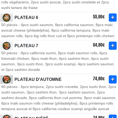
rolls végétariens, 2pcs sushi avocat, 2pcs sushi omelette et 2pcs
sushi tartare de fraise
55,80€
PLATEAU 6
50 pièces - 4pcs sushi saumon, 8pcs california saumon, 8pcs maki
avocat cheese (philadelphia), 8pcs california tempura, 8pcs maki
saumon rolls, 6pcs big rolls thon cuit et 8pcs printemps rolls chicken
64,80€
PLATEAU 7
50 pièces - 8pcs california surimi, 8pcs maki saumon rolls, 6pcs
futomaki chicken, 8pcs maki thon, 4pcs sashimi thon, 4pcs sushi
saumon, 3pcs sushi thon, 3pcs sushi scampi, 4pcs sashimi saumon
et 2pcs sashimi dorade
74,80€
PLATEAU D'AUTOMNE
60 pièces - 6pcs tempura, 2pcs sushi crevette, 2pcs sushi thon, 2pcs
sushi saumon, 3pcs sashimi thon, 3pcs sashimi saumon, 2pcs
sashimi dorade, 8pcs california thon cuit pomme, 8pcs maki saumon,
8pcs maki saumon rolls cheese (philadelphia), 8pcs printemps rolls
tempura avocat et 8pcs california couleur scampi anguille avocat
74,80€