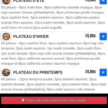
PLATEAU D'ÉTÉ
60 pièces - 8pcs maki thon, 8pcs california crevette mangue, 8pcs
soja saumon cheese (philadelphia), 8pcs printemps poulet mangue,
5pcs sashimi thon, 5pcs sashimi saumon, 8pcs california couleur
scampi thon saumon, 2pcs sushi crevette, 3pcs sushi saumon, 3pcs
sushi thon mi-cuit et 2pcs sushi anguille
74,80€
PLATEAU D'HIVER
60 pièces - 4pcs sashimi thon, 4pcs sashimi saumon, 6pcs big rolls
tempura, 2pcs sushi saumon, 1pc sushi crevette, 2pcs sushi thon,
1pc sushi dorade, 8pcs soja rolls avocat cheese (philadelphia), 8pcs
maki thon, 8pcs california saumon avocat, 8pcs printemps poulet
mangue et 8pcs california couleur saumon mangue
74,80€
PLATEAU DU PRINTEMPS
60 pièces - 12pcs tempura poulet, 2pcs sashimi saumon, 2pcs
sashimi dorade, 2pcs sashimi crevette, 2pcs sashimi thon, 8pcs maki
avocat cheese (philadelphia), 8pcs maki saumon rolls cheese
(philadelphia), 4pcs sushi saumon, 4pcs sushi thon mi cuit, 8pcs
primtemps rolls tepura avocat et 8pcs yaki poulet thon mangue
Clique aqui para selecionar uma cidade
88,80€