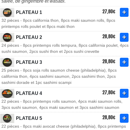
salée, de gingembre et wasabi.
27,80€
PLATEAU 1
32 pièces - 8pcs california thon, 8pcs maki saumon rolls, 8pcs
printemps rolls poulet et 8pcs maki thon
28,80€
PLATEAU 2
24 pièces - 8pcs printemps rolls tempura, 8pcs california poulet, 4pcs
sushi saumon, 2pcs sushi thon et 2pcs sushi crevette
28,80€
PLATEAU 3
25 pièces - 8pcs soja rolls saumon cheese (philadelphia), 8pcs
california thon, 4pcs sashimi saumon, 2pcs sashimi thon, 2pcs
sashimi dorade et 1pc sashimi scampi
27,80€
PLATEAU 4
22 pièces - 8pcs printemps rolls saumon, 4pcs maki saumon rolls,
3pcs sushi saumon, 4pcs maki saumon et 3pcs sashimi saumon
28,80€
PLATEAU 5
22 pièces - 8pcs maki avocat cheese (philadelphia), 8pcs printemps