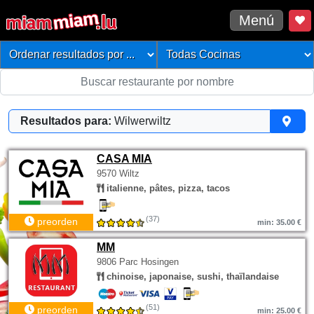
Menú
Resultados para:
Wilwerwiltz
CASA MIA
9570 Wiltz
italienne, pâtes, pizza, tacos
(37)
preorden
min: 35.00 €
MM
9806 Parc Hosingen
chinoise, japonaise, sushi, thaïlandaise
(51)
preorden
min: 25.00 €