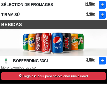
12,50€
SÉLECTION DE FROMAGES
9,90€
TIRAMISÙ
BEBIDAS
3,50€
BOFFERDING 33CL
bière luxembourgeoise
3,00€
COCA-COLA 33CL
Haga clic aquí para seleccionar una ciudad
3,00€
COCA-COLA ZÉRO 33CL
3,00€
FANTA ORANGE 33CL
3,00€
SPRITE 33CL