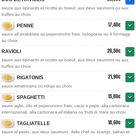
sauce aux épinards et ricotta au boeuf, aux deux saumons ou aux
truffes au choix
17,40€
PENNE
sauce all’arrabbiata au peperoncino frais, bolognese ou 4 formaggi
au choix
20,50€
RAVIOLI
sauce aux épinards et ricotta au boeuf, aux deux saumons ou aux
truffes au choix
21,90€
RIGATONIS
sauce amatriciana ou nduja au choix
15,80€
SPAGHETTI
sauce aglio, olio et peperoncino frais, cacio e pepe, alla carbonara
internazionali, alla carbonara all’italiana ou frutti di mare au choix
18,60€
TAGLIATELLE
sauce al pesto, aux deux saumons, dello chef ou scampi, safran et