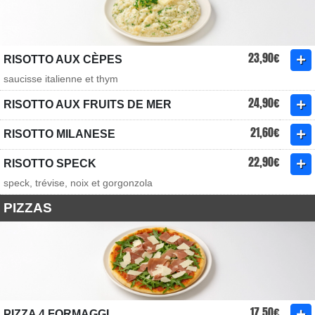
23,90€
RISOTTO AUX CÈPES
saucisse italienne et thym
24,90€
RISOTTO AUX FRUITS DE MER
21,60€
RISOTTO MILANESE
22,90€
RISOTTO SPECK
speck, trévise, noix et gorgonzola
PIZZAS
17,50€
PIZZA 4 FORMAGGI