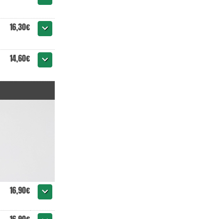
16,30€
14,60€
16,90€