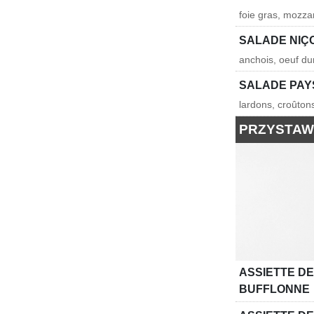
foie gras, mozza
SALADE NIÇ
anchois, oeuf dur
SALADE PA
lardons, croûto
PRZYSTAW
ASSIETTE D
BUFFLONNE