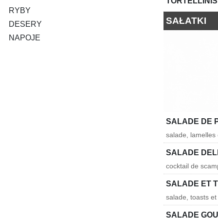
TORTELLINIS
RYBY
SAŁATKI
DESERY
NAPOJE
SALADE DE 
salade, lamelles 
SALADE DEL
cocktail de sca
SALADE ET 
salade, toasts e
SALADE GO