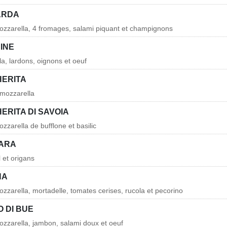
ARDA
zzarella, 4 fromages, salami piquant et champignons
INE
a, lardons, oignons et oeuf
HERITA
 mozzarella
ERITA DI SAVOIA
zzarella de bufflone et basilic
NARA
 et origans
NA
zzarella, mortadelle, tomates cerises, rucola et pecorino
O DI BUE
zzarella, jambon, salami doux et oeuf