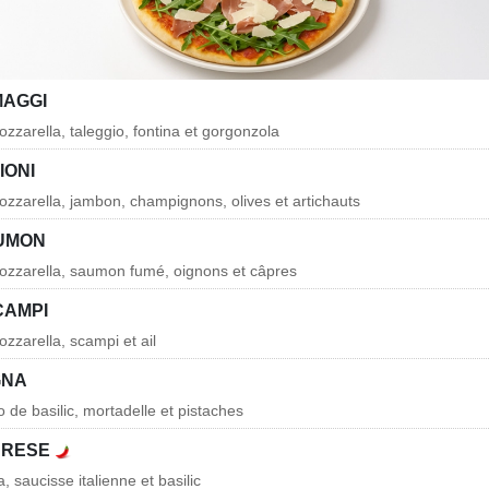
MAGGI
zzarella, taleggio, fontina et gorgonzola
IONI
zzarella, jambon, champignons, olives et artichauts
AUMON
ozzarella, saumon fumé, oignons et câpres
CAMPI
zzarella, scampi et ail
GNA
 de basilic, mortadelle et pistaches
BRESE
, saucisse italienne et basilic