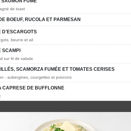
E SAUMON FUMÉ
gné de toast
DE BOEUF, RUCOLA ET PARMESAN
 D’ESCARGOTS
gots, beurre et ail
E SCAMPI
il sur lit de salade
ILLÉS, SCAMORZA FUMÉE ET TOMATES CERISES
n - aubergines, courgettes et poivrons
 CAPRESE DE BUFFLONNE
c