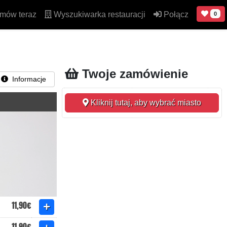
mów teraz
Wyszukiwarka restauracji
Połącz
0
Twoje zamówienie
Informacje
Kliknij tutaj, aby wybrać miasto
11,90€
11,90€