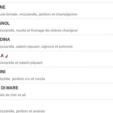
ONE
auce tomate, mozzarella, jambon et champignons
IGNOL
zzarella, rucola et fromage de chèvre chavignol
ADINA
zzarella, salami piquant, oignons et poivrons
LA
zzarella et salami piquant
ONI
 bufala, jambon cru et rucola
I DI MARE
its de mer et ail
ozzarella, jambon et ananas