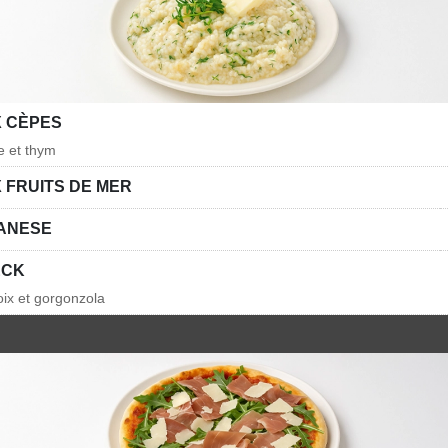
X CÈPES
e et thym
 FRUITS DE MER
LANESE
ECK
oix et gorgonzola