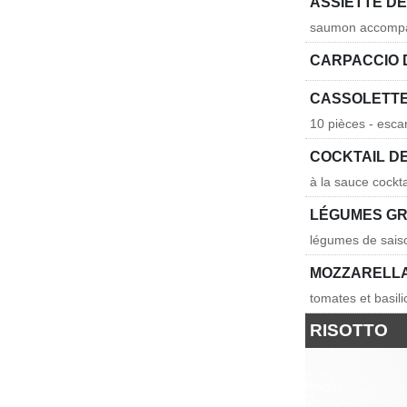
ASSIETTE D
saumon accompa
CARPACCIO 
CASSOLETTE
10 pièces - escar
COCKTAIL D
à la sauce cockta
LÉGUMES GR
légumes de saiso
MOZZARELLA
tomates et basili
RISOTTO