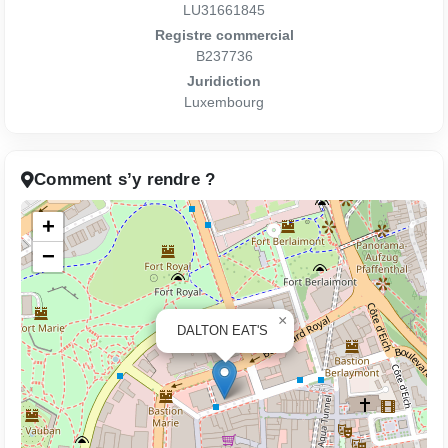
LU31661845
Registre commercial
B237736
Juridiction
Luxembourg
Comment s’y rendre ?
+
−
×
DALTON EAT'S