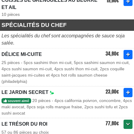
19,60€
CUISSES DE GRENOUILLES AU BEURRE
ET AIL
10 pièces
SPÉCIALITÉS DU CHEF
Les spécialités du chef sont accompagnées de sauce soja
salée.
34,80€
DÉLICE MI-CUITE
25 pièces - 5pcs sashimi thon mi-cuit, 5pcs sashimi saumon mi-cuit,
4pcs sushi saumon mi-cuit, 4pcs sushi thon mi-cuit, 2pcs coquille
saint-jacques mi-cuites et 4pcs hot rolls saumon cheese
(philadelphia)
23,00€
LE JARDIN SECRET
20 pièces - 4pcs california poivron, concombre, 4pcs
souvent aimé
maki avocat, 8pcs soja rolls mangue fraise, 2pcs sushi tofu et 2pcs
sushi avocat
77,80€
LE TRÉSOR DU ROI
57 ou 86 pièces au choix