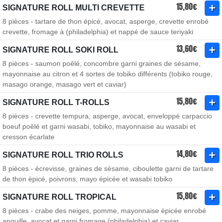
15,80€
SIGNATURE ROLL MULTI CREVETTE
8 pièces - tartare de thon épicé, avocat, asperge, crevette enrobé
crevette, fromage à (philadelphia) et nappé de sauce teriyaki
13,60€
SIGNATURE ROLL SOKI ROLL
8 pièces - saumon poêlé, concombre garni graines de sésame,
mayonnaise au citron et 4 sortes de tobiko différents (tobiko rouge,
masago orange, masago vert et caviar)
15,80€
SIGNATURE ROLL T-ROLLS
8 pièces - crevette tempura, asperge, avocat, enveloppé carpaccio
boeuf poêlé et garni wasabi, tobiko, mayonnaise au wasabi et
cresson écarlate
14,80€
SIGNATURE ROLL TRIO ROLLS
8 pièces - écrevisse, graines de sésame, ciboulette garni de tartare
de thon épicé, poivrons, mayo épicée et wasabi tobiko
15,80€
SIGNATURE ROLL TROPICAL
8 pièces - crabe des neiges, pomme, mayonnaise épicée enrobé
anguille, avocat et garni fromage (philadelphia) et caviar