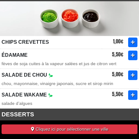
1,00€
CHIPS CREVETTES
5,50€
ÉDAMAME
fèves de soja cuites à la vapeur salées et jus de citron vert
5,00€
SALADE DE CHOU
chou, mayonnaise, vinaigre japonais, sucre et sirop mirin
5,50€
SALADE WAKAME
salade d’algues
DESSERTS
Cliquez ici pour sélectionner une ville