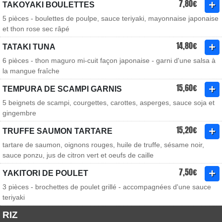
7,80€
TAKOYAKI BOULETTES
5 pièces - boulettes de poulpe, sauce teriyaki, mayonnaise japonaise
et thon rose sec râpé
14,80€
TATAKI TUNA
6 pièces - thon maguro mi-cuit façon japonaise - garni d'une salsa à
la mangue fraîche
15,60€
TEMPURA DE SCAMPI GARNIS
5 beignets de scampi, courgettes, carottes, asperges, sauce soja et
gingembre
15,20€
TRUFFE SAUMON TARTARE
tartare de saumon, oignons rouges, huile de truffe, sésame noir,
sauce ponzu, jus de citron vert et oeufs de caille
7,50€
YAKITORI DE POULET
3 pièces - brochettes de poulet grillé - accompagnées d'une sauce
teriyaki
RIZ