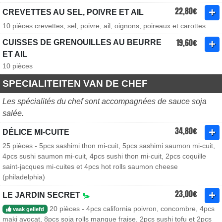
22,80€
CREVETTES AU SEL, POIVRE ET AIL
10 pièces crevettes, sel, poivre, ail, oignons, poireaux et carottes
19,60€
CUISSES DE GRENOUILLES AU BEURRE
ET AIL
10 pièces
SPECIALITEITEN VAN DE CHEF
Les spécialités du chef sont accompagnées de sauce soja
salée.
34,80€
DÉLICE MI-CUITE
25 pièces - 5pcs sashimi thon mi-cuit, 5pcs sashimi saumon mi-cuit,
4pcs sushi saumon mi-cuit, 4pcs sushi thon mi-cuit, 2pcs coquille
saint-jacques mi-cuites et 4pcs hot rolls saumon cheese
(philadelphia)
23,00€
LE JARDIN SECRET
20 pièces - 4pcs california poivron, concombre, 4pcs
vaak geliefd
maki avocat, 8pcs soja rolls mangue fraise, 2pcs sushi tofu et 2pcs