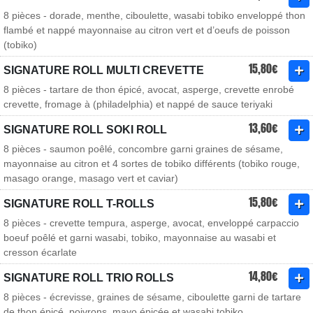
8 pièces - dorade, menthe, ciboulette, wasabi tobiko enveloppé thon
flambé et nappé mayonnaise au citron vert et d’oeufs de poisson
(tobiko)
15,80€
SIGNATURE ROLL MULTI CREVETTE
8 pièces - tartare de thon épicé, avocat, asperge, crevette enrobé
crevette, fromage à (philadelphia) et nappé de sauce teriyaki
13,60€
SIGNATURE ROLL SOKI ROLL
8 pièces - saumon poêlé, concombre garni graines de sésame,
mayonnaise au citron et 4 sortes de tobiko différents (tobiko rouge,
masago orange, masago vert et caviar)
15,80€
SIGNATURE ROLL T-ROLLS
8 pièces - crevette tempura, asperge, avocat, enveloppé carpaccio
boeuf poêlé et garni wasabi, tobiko, mayonnaise au wasabi et
cresson écarlate
14,80€
SIGNATURE ROLL TRIO ROLLS
8 pièces - écrevisse, graines de sésame, ciboulette garni de tartare
de thon épicé, poivrons, mayo épicée et wasabi tobiko