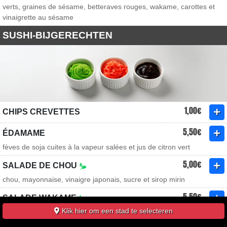
verts, graines de sésame, betteraves rouges, wakame, carottes et
vinaigrette au sésame
SUSHI-BIJGERECHTEN
1,00€
CHIPS CREVETTES
5,50€
ÉDAMAME
fèves de soja cuites à la vapeur salées et jus de citron vert
5,00€
SALADE DE CHOU
chou, mayonnaise, vinaigre japonais, sucre et sirop mirin
5,50€
SALADE WAKAME
Klik hier om een stad te selecteren
salade d’algues