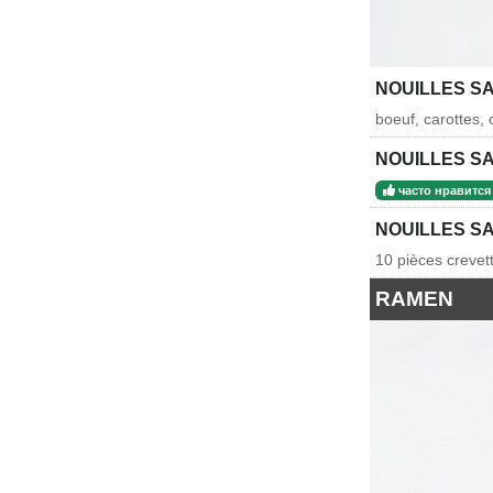
NOUILLES S
boeuf, carottes,
NOUILLES S
часто нравится
NOUILLES S
10 pièces crevett
RAMEN