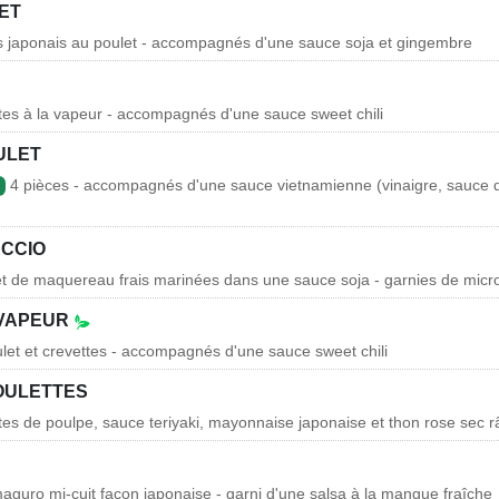
ET
lis japonais au poulet - accompagnés d'une sauce soja et gingembre
ttes à la vapeur - accompagnés d'une sauce sweet chili
ULET
4 pièces - accompagnés d'une sauce vietnamienne (vinaigre, sauce d
CCIO
let de maquereau frais marinées dans une sauce soja - garnies de mic
 VAPEUR
ulet et crevettes - accompagnés d'une sauce sweet chili
OULETTES
ttes de poulpe, sauce teriyaki, mayonnaise japonaise et thon rose sec 
maguro mi-cuit façon japonaise - garni d'une salsa à la mangue fraîche