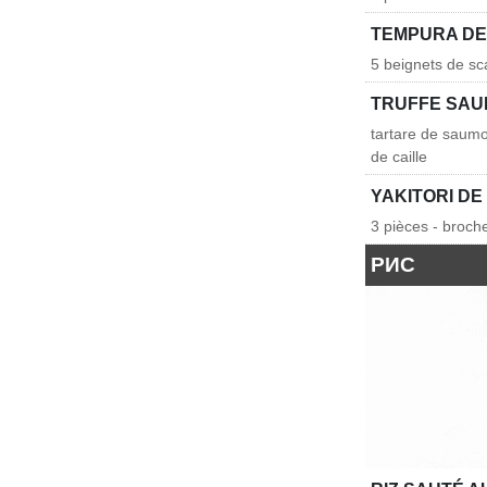
TEMPURA DE
5 beignets de sc
TRUFFE SAU
tartare de saumon
de caille
YAKITORI DE
3 pièces - broch
РИС