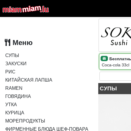
Меню
СУПЫ
Бесплатный
ЗАКУСКИ
Coca-cola 33cl
РИС
КИТАЙСКАЯ ЛАПША
СУПЫ
RAMEN
ГОВЯДИНА
УТКА
КУРИЦА
МОРЕПРОДУКТЫ
ФИРМЕННЫЕ БЛЮДА ШЕФ-ПОВАРА