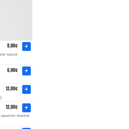
8,80€
'une sauce
6,80€
13,80€
s)
12,80€
de saumon mariné