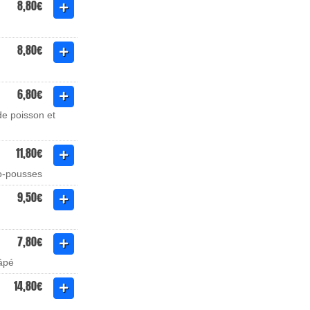
8,80€
8,80€
6,80€
e poisson et
11,80€
ro-pousses
9,50€
7,80€
râpé
14,80€