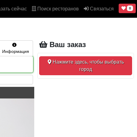
зать сейчас
Поиск ресторанов
Связаться
0
Ваш заказ
Информация
Нажмите здесь, чтобы выбрать
город