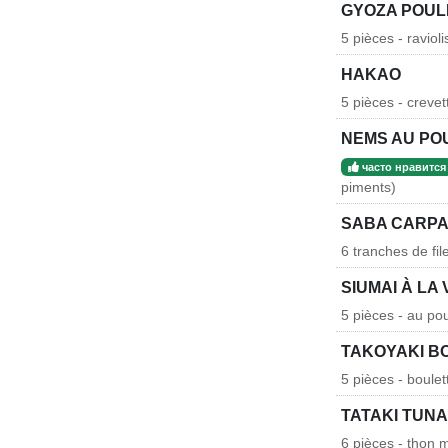
GYOZA POUL
5 pièces - ravio
HAKAO
5 pièces - creve
NEMS AU PO
часто нравится
piments)
SABA CARPA
6 tranches de fi
SIUMAI À LA
5 pièces - au po
TAKOYAKI B
5 pièces - boule
TATAKI TUNA
6 pièces - thon 