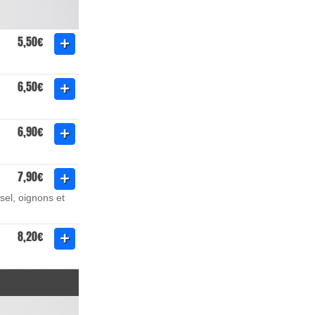
5,50€
6,50€
6,90€
7,90€
sel, oignons et
8,20€