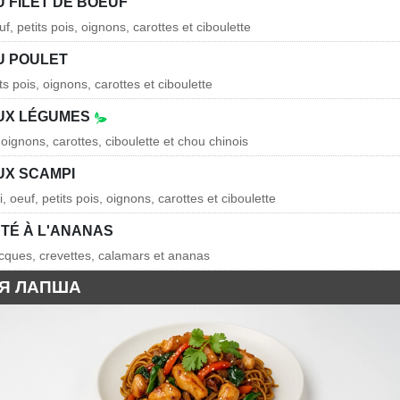
U FILET DE BOEUF
uf, petits pois, oignons, carottes et ciboulette
U POULET
its pois, oignons, carottes et ciboulette
AUX LÉGUMES
, oignons, carottes, ciboulette et chou chinois
UX SCAMPI
 oeuf, petits pois, oignons, carottes et ciboulette
UTÉ À L'ANANAS
jacques, crevettes, calamars et ananas
Я ЛАПША