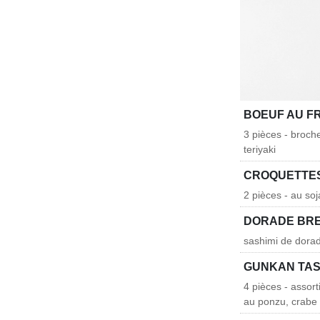
BOEUF AU F
3 pièces - broch
teriyaki
CROQUETTES
2 pièces - au so
DORADE BR
sashimi de dorad
GUNKAN TAS
4 pièces - assor
au ponzu, crabe 