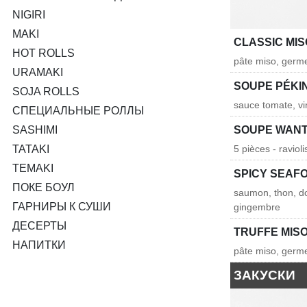
NIGIRI
MAKI
CLASSIC MI
HOT ROLLS
pâte miso, germes
URAMAKI
SOUPE PÉKI
SOJA ROLLS
sauce tomate, vi
СПЕЦИАЛЬНЫЕ РОЛЛЫ
SASHIMI
SOUPE WAN
TATAKI
5 pièces - raviol
TEMAKI
SPICY SEAF
ПОКЕ БОУЛ
saumon, thon, do
ГАРНИРЫ К СУШИ
gingembre
ДЕСЕРТЫ
TRUFFE MIS
НАПИТКИ
pâte miso, germes
ЗАКУСКИ