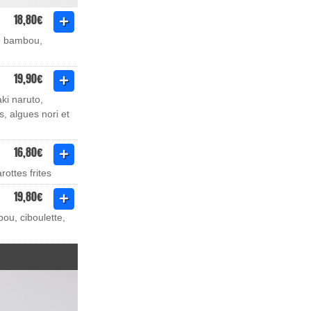
18,80€
de bambou,
19,90€
ki naruto,
, algues nori et
16,80€
rottes frites
19,80€
ou, ciboulette,