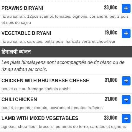
23,00€
PRAWNS BIRYANI
riz au safran, 12pcs scampi, tomates, oignons, coriandre, petits pois
et noix de cajou
19,00€
VEGETABLE BIRYANI
riz au safran, carottes, petits pois, haricots verts et chou-fleur
हिमालयी व्यंजन
Les plats himalayens sont accompagnés de riz blanc ou de
riz au safran au choix.
21,00€
CHICKEN WITH BHUTANESE CHEESE
poulet cuit au fromage tibétain datshi
21,00€
CHILI CHICKEN
poulet, oignons, piments, poivrons et tomates fraîches
23,00€
LAMB WITH MIXED VEGETABLES
agneau, chou-fleur, brocolis, pommes de terre, carottes et oignons