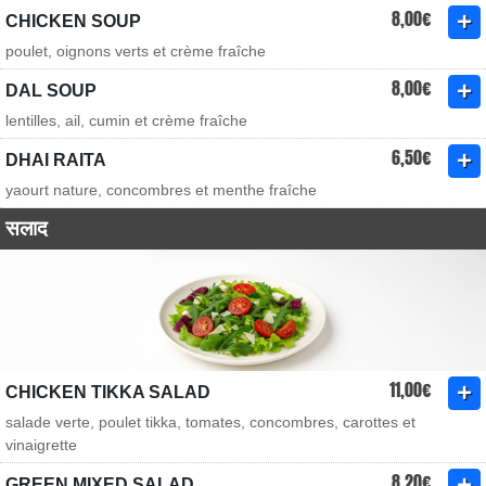
8,00€
CHICKEN SOUP
poulet, oignons verts et crème fraîche
8,00€
DAL SOUP
lentilles, ail, cumin et crème fraîche
6,50€
DHAI RAITA
yaourt nature, concombres et menthe fraîche
सलाद
11,00€
CHICKEN TIKKA SALAD
salade verte, poulet tikka, tomates, concombres, carottes et
vinaigrette
8,20€
GREEN MIXED SALAD