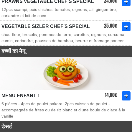
24,00€
PRAWNS VEGETABLE CHEF’S SPECIAL
12pcs scampi, pois chiches, tomates, oignons, ail, gingembre,
coriandre et lait de coco
25,00€
VEGETABLE SIZLER CHEF’S SPECIAL
chou-fleur, brocolis, pommes de terre, carottes, oignons, curcuma,
cumin, coriandre, pousses de bambou, beurre et fromage paneer
बच्चों का मेनू
14,00€
MENU ENFANT 1
6 pièces - 4pcs de poulet pakora, 2pcs cuisses de poulet -
accompagnés de frites ou de riz blanc et d'une boule de glace à la
vanille
डेसर्ट