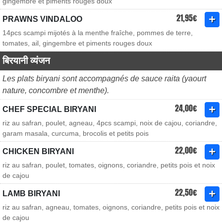
gingembre et piments rouges doux
21,95€
PRAWNS VINDALOO
14pcs scampi mijotés à la menthe fraîche, pommes de terre,
tomates, ail, gingembre et piments rouges doux
बिरयानी व्यंजन
Les plats biryani sont accompagnés de sauce raita (yaourt
nature, concombre et menthe).
24,00€
CHEF SPECIAL BIRYANI
riz au safran, poulet, agneau, 4pcs scampi, noix de cajou, coriandre,
garam masala, curcuma, brocolis et petits pois
22,00€
CHICKEN BIRYANI
riz au safran, poulet, tomates, oignons, coriandre, petits pois et noix
de cajou
22,50€
LAMB BIRYANI
riz au safran, agneau, tomates, oignons, coriandre, petits pois et noix
de cajou