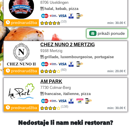
8706 Useldingen
halal, kebab, pizza
(10)
prednarudžba
min: 30.00 €
prikaži ponude
CHEZ NUNO 2 MERTZIG
9168 Mertzig
grillade, luxembourgeoise, portugaise
(60)
prednarudžba
min: 20.00 €
AM PARK
7730 Colmar-Berg
francaise, italienne, pizza
(138)
prednarudžba
min: 30.00 €
Nedostaje li nam neki restoran?