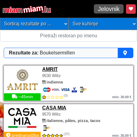
Jelovnik
Rezultate za:
Boukelsermillen
AMRIT
9530 Wiltz
indienne
(0)
~45min
min: 30.00 €
CASA MIA
9570 Wiltz
italienne, pâtes, pizza, tacos
(37)
prednarudžba
min: 35.00 €