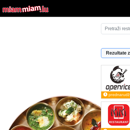
Rezultate z
prednarudž