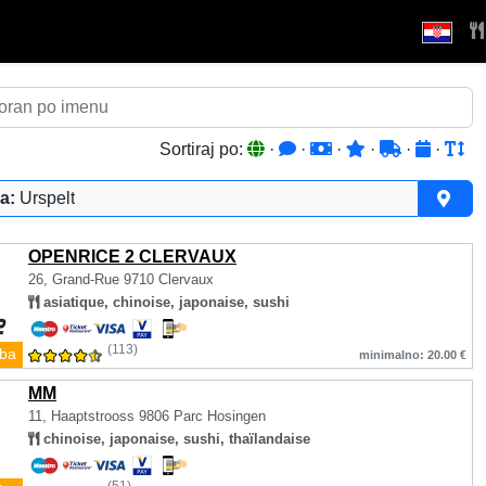
Sortiraj po:
·
·
·
·
·
·
a:
Urspelt
OPENRICE 2 CLERVAUX
26, Grand-Rue
9710 Clervaux
asiatique, chinoise, japonaise, sushi
(113)
ba
minimalno: 20.00 €
MM
11, Haaptstrooss
9806 Parc Hosingen
chinoise, japonaise, sushi, thaïlandaise