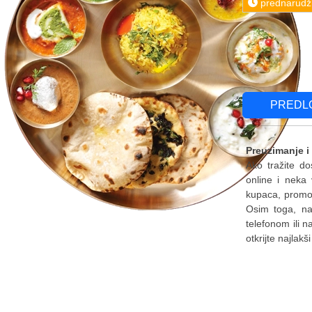
prednarudž
PREDL
Preuzimanje i
Ako tražite do
online i neka
kupaca, promoc
Osim toga, naš
telefonom ili n
otkrijte najlakš