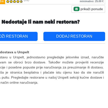
(51)
ba
minimalno: 25.00 €
prikaži ponude
Nedostaje li nam neki restoran?
OŽI RESTORAN
DODAJ RESTORAN
 dostava u Urspelt
stavu u Urspelt, jednostavno pregledajte jelovnike iznad, naručite
 vam se obroci brzo dostave. Također možete provjeriti recenzije
ije i posebne popuste prije naručivanja za preuzimanje ili dostavu.
a je stranica besplatna i plaćate istu cijenu kao da ste naručili
a pultu. Pregledajte restorane u našoj Urspelt sekciji kućne dostave i
i način online naručivanja.