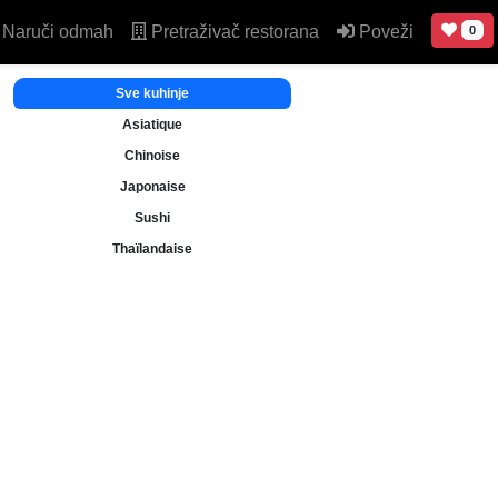
Naruči odmah
Pretraživač restorana
Poveži
0
Sve kuhinje
Asiatique
Chinoise
Japonaise
Sushi
Thaïlandaise