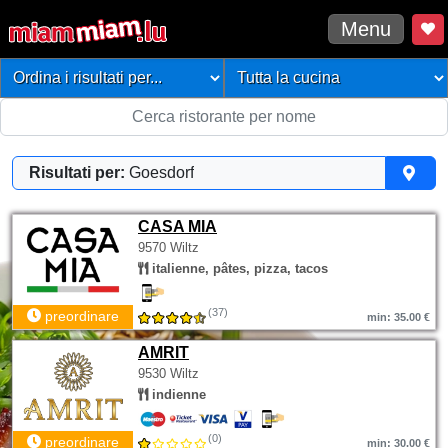
Menu
Risultati per:
Goesdorf
CASA MIA
9570 Wiltz
italienne, pâtes, pizza, tacos
(37)
preordinare
min: 35.00 €
AMRIT
9530 Wiltz
indienne
(0)
preordinare
min: 30.00 €