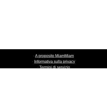
·
A proposito MiamMiam
·
Informativa sulla privacy
·
Termini di servizio
·
MiamMiam lavori
·
Aggiungi il tuo ristorante
·
Invita amici
·
Lista di tutte le città
·
Chat di aiuto