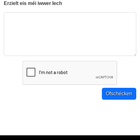
Erzielt eis méi iwwer Iech
Ofschécken