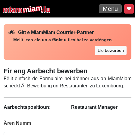
Menu
Gitt e MiamMiam Courrier-Partner
Mellt Iech elo un a fänkt u flexibel ze verdéngen.
Elo bewerben
Fir eng Aarbecht bewerben
Fëllt einfach de Formulaire hei drënner aus an MiamMiam
schéckt Är Bewerbung un Restauranten zu Luxembourg.
Aarbechtspositioun:
Restaurant Manager
Ären Numm