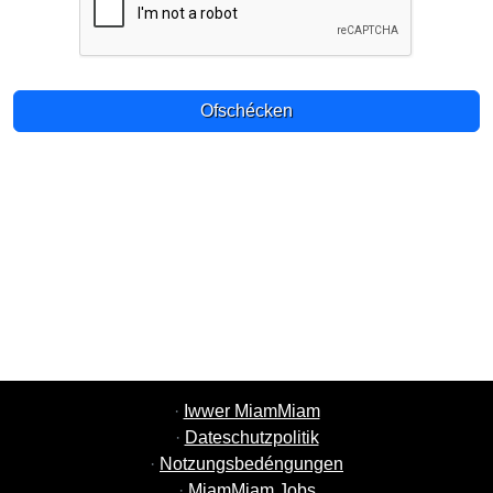
Ofschécken
·
Iwwer MiamMiam
·
Dateschutzpolitik
·
Notzungsbedéngungen
·
MiamMiam Jobs