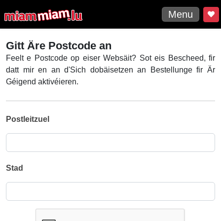
Menu
Gitt Äre Postcode an
Feelt e Postcode op eiser Websäit? Sot eis Bescheed, fir
datt mir en an d'Sich dobäisetzen an Bestellunge fir Är
Géigend aktivéieren.
Postleitzuel
Stad