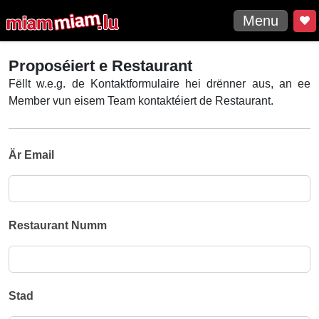
Menu
Proposéiert e Restaurant
Fëllt w.e.g. de Kontaktformulaire hei drënner aus, an ee
Member vun eisem Team kontaktéiert de Restaurant.
Är Email
Restaurant Numm
Stad