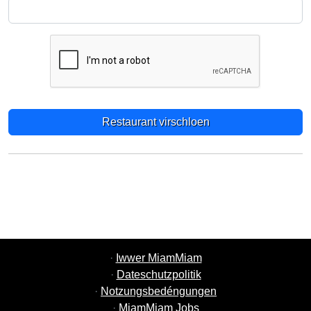
Restaurant virschloen
·
Iwwer MiamMiam
·
Dateschutzpolitik
·
Notzungsbedéngungen
·
MiamMiam Jobs