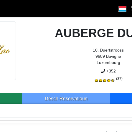
AUBERGE DU
10, Duerfstrooss
9689 Bavigne
Luxembourg
+352
(37)
Dësch Reservatioun