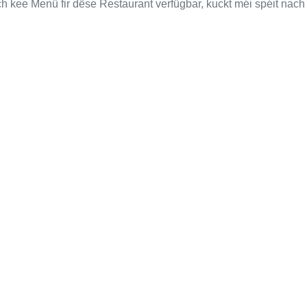
h kee Menü fir dëse Restaurant verfügbar, kuckt méi spéit nach