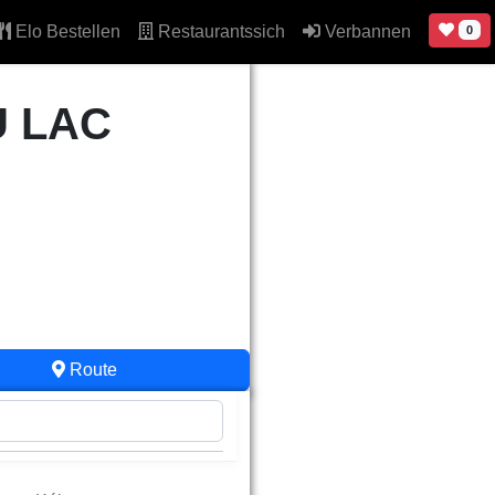
Elo Bestellen
Restaurantssich
Verbannen
0
 LAC
Route