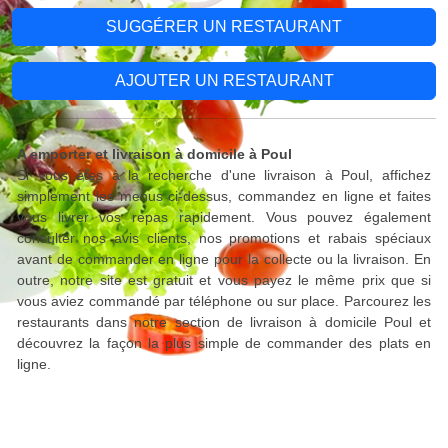
SUGGÉRER UN RESTAURANT
AJOUTER UN RESTAURANT
A emporter et livraison à domicile à Poul
Si vous êtes à la recherche d'une livraison à Poul, affichez
simplement les menus ci-dessus, commandez en ligne et faites
vous livrer vos repas rapidement. Vous pouvez également
consulter nos avis clients, nos promotions et rabais spéciaux
avant de commander en ligne pour la collecte ou la livraison. En
outre, notre site est gratuit et vous payez le même prix que si
vous aviez commandé par téléphone ou sur place. Parcourez les
restaurants dans notre section de livraison à domicile Poul et
découvrez la façon la plus simple de commander des plats en
ligne.