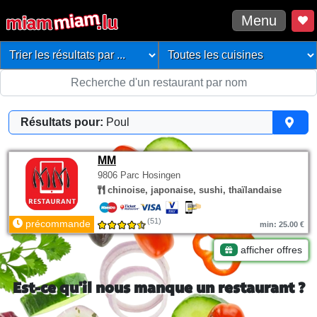
Menu
Résultats pour:
Poul
MM
9806 Parc Hosingen
chinoise, japonaise, sushi, thaïlandaise
(51)
précommande
min: 25.00 €
afficher offres
Est-ce qu'il nous manque un restaurant ?