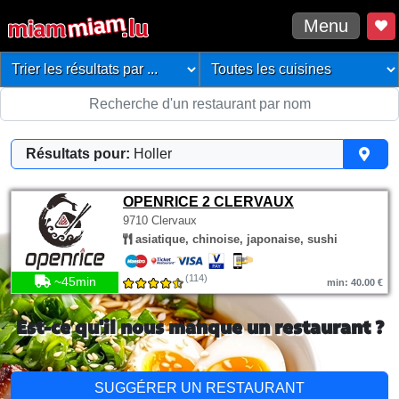
Menu
Résultats pour:
Holler
OPENRICE 2 CLERVAUX
9710 Clervaux
asiatique, chinoise, japonaise, sushi
(114)
~45min
min: 40.00 €
Est-ce qu'il nous manque un restaurant ?
SUGGÉRER UN RESTAURANT