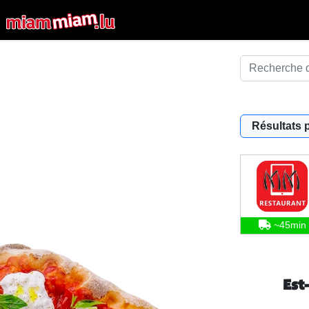
Résultats 
~45min
Est