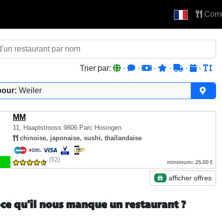
Com
Trier par:
·
·
·
·
·
·
pour:
Weiler
MM
11, Haaptstrooss
9806 Parc Hosingen
chinoise, japonaise, sushi, thaïlandaise
(52)
minimum: 25.00 €
afficher offres
-ce qu'il nous manque un restaurant ?