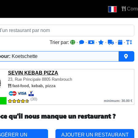
Com
Trier par:
·
·
·
·
·
·
pour:
Koetschette
SEVIN KEBAB PIZZA
23, Rue Principale
8805 Rambrouch
fast-food, kebab, pizza
(30)
minimum: 30.00 €
-ce qu'il nous manque un restaurant ?
GGÉRER UN
AJOUTER UN RESTAURANT