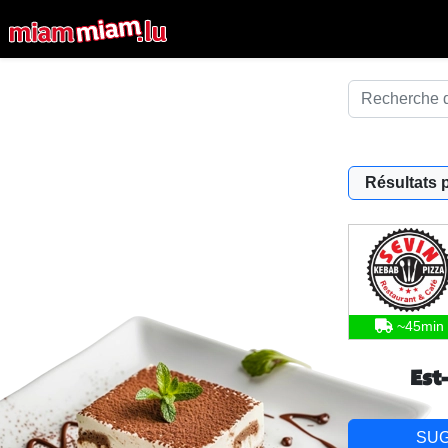
Résultats 
~45min
Est
SU