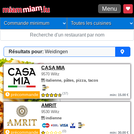
Menu
Résultats pour:
Weidingen
CASA MIA
9570 Wiltz
italienne, pâtes, pizza, tacos
(37)
précommande
min: 15.00 €
AMRIT
9530 Wiltz
indienne
(0)
précommande
min: 30.00 €