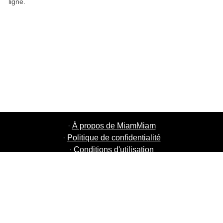
ligne.
·
À propos de MiamMiam
·
Politique de confidentialité
·
Conditions d'utilisation
·
MiamMiam Jobs
·
Ajouter votre restaurant
·
Parrainage d'amis
·
Liste de toutes les villes
·
Courier Portal