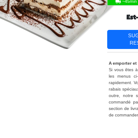
~45min
Est
SU
RE
A emporter et 
Si vous êtes à
les menus ci
rapidement. Vo
rabais spéciau
outre, notre 
commandé par 
section de liv
de commander d