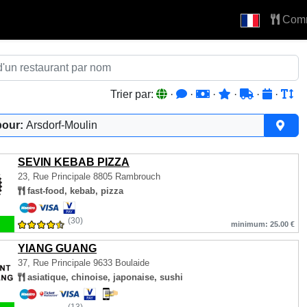
Com
Trier par:
·
·
·
·
·
·
pour:
Arsdorf-Moulin
SEVIN KEBAB PIZZA
23, Rue Principale
8805 Rambrouch
fast-food, kebab, pizza
(30)
minimum: 25.00 €
YIANG GUANG
37, Rue Principale
9633 Boulaide
asiatique, chinoise, japonaise, sushi