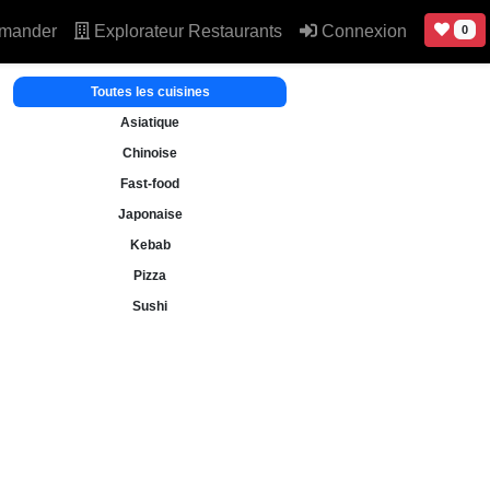
mander
Explorateur Restaurants
Connexion
0
Toutes les cuisines
Asiatique
Chinoise
Fast-food
Japonaise
Kebab
Pizza
Sushi