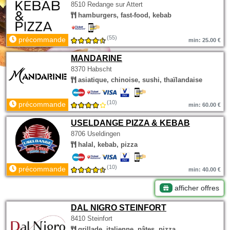
8510 Redange sur Attert
hamburgers, fast-food, kebab
(55)
précommande
min: 25.00 €
MANDARINE
8370 Habscht
asiatique, chinoise, sushi, thaïlandaise
(10)
précommande
min: 60.00 €
USELDANGE PIZZA & KEBAB
8706 Useldingen
halal, kebab, pizza
(10)
précommande
min: 40.00 €
afficher offres
DAL NIGRO STEINFORT
8410 Steinfort
grillade, italienne, pâtes, pizza