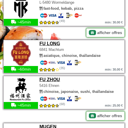
L-5480 Wormeldange
fast-food, kebab, pizza
(49)
~45min
min: 30.00 €
afficher offres
FU LONG
6841 Machtum
asiatique, chinoise, thaïlandaise
(35)
~60min
min: 30.00 €
FU ZHOU
5416 Ehnen
chinoise, japonaise, sushi, thaïlandaise
(68)
~45min
min: 25.00 €
afficher offres
MUGEN