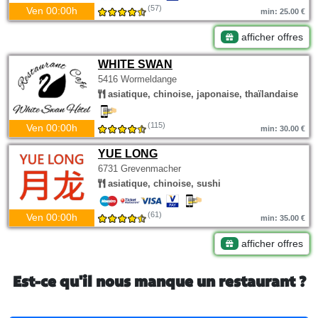
(57)
Ven 00:00h
min: 25.00 €
afficher offres
WHITE SWAN
5416 Wormeldange
asiatique, chinoise, japonaise, thaïlandaise
(115)
Ven 00:00h
min: 30.00 €
YUE LONG
6731 Grevenmacher
asiatique, chinoise, sushi
(61)
Ven 00:00h
min: 35.00 €
afficher offres
Est-ce qu'il nous manque un restaurant ?