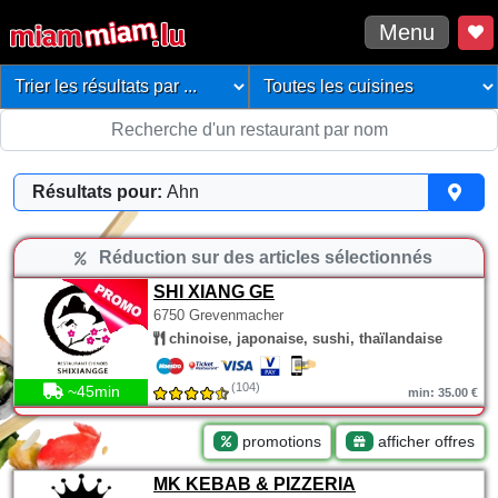
Menu
Résultats pour:
Ahn
Réduction sur des articles sélectionnés
SHI XIANG GE
6750 Grevenmacher
chinoise, japonaise, sushi, thaïlandaise
(104)
~45min
min: 35.00 €
promotions
afficher offres
MK KEBAB & PIZZERIA