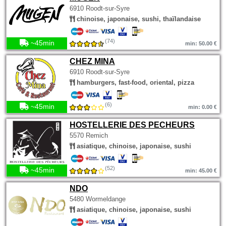
6910 Roodt-sur-Syre
chinoise, japonaise, sushi, thaïlandaise
(74)
~45min
min: 50.00 €
CHEZ MINA
6910 Roodt-sur-Syre
hamburgers, fast-food, oriental, pizza
(6)
~45min
min: 0.00 €
HOSTELLERIE DES PECHEURS
5570 Remich
asiatique, chinoise, japonaise, sushi
(52)
~45min
min: 45.00 €
NDO
5480 Wormeldange
asiatique, chinoise, japonaise, sushi